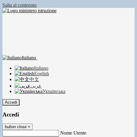
Salta al contenuto
Italiano
Italiano
English
中文
عربى
Українська
Accedi
Accedi
button close
×
Nome Utente