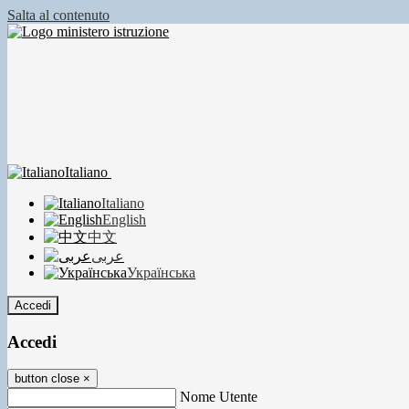
Salta al contenuto
Italiano
Italiano
English
中文
عربى
Українська
Accedi
Accedi
button close
×
Nome Utente