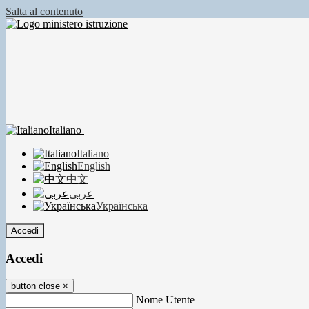
Salta al contenuto
Italiano
Italiano
English
中文
عربى
Українська
Accedi
Accedi
button close
×
Nome Utente