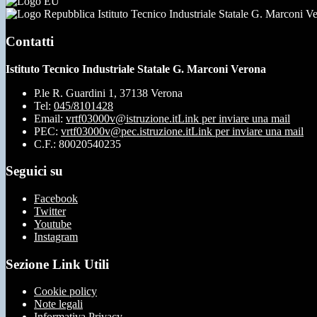
Istituto Tecnico Industriale Statale G. Marconi V
Contatti
Istituto Tecnico Industriale Statale G. Marconi Verona
P.le R. Guardini 1, 37138 Verona
Tel:
045/8101428
Email:
vrtf03000v@istruzione.it
Link per inviare una mail
PEC:
vrtf03000v@pec.istruzione.it
Link per inviare una mail
C.F.: 80020540235
Seguici su
Facebook
Twitter
Youtube
Instagram
Sezione Link Utili
Cookie policy
Note legali
Informativa Privacy