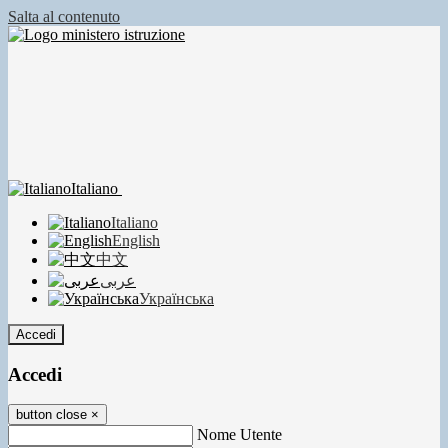
Salta al contenuto
Italiano
Italiano
English
中文
عربى
Українська
Accedi
Accedi
button close
×
Nome Utente