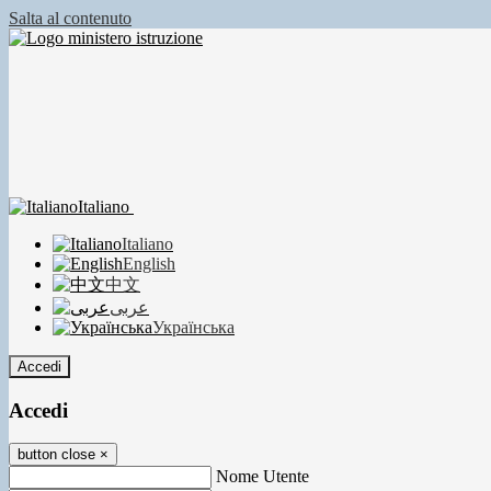
Salta al contenuto
Italiano
Italiano
English
中文
عربى
Українська
Accedi
Accedi
button close
×
Nome Utente