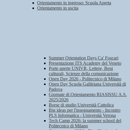
Orientamento in ingresso: Scuola Aperta
Orientamento in uscita
Summer Orientation Days Ca' Foscari
Presentazione ITS Academy del Veneto
Porte aperte UNIVR, Lettere, Beni
culturali, Scienze della comunicazione
Open Day 2026 - Politecnico di Milano
Open Day Scuola Galileiana Università di
Padova
Giornate di Orientamento RIASISSU A.S.
2025/2026
Borse di studio Università Cattolica
Big ideas per l'insegnamento - Incontro
PLS Informatica - Università Verona
Tech Camp 2026: la summer school del
Politecnico di Milano