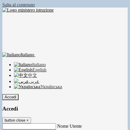
Salta al contenuto
Italiano
Italiano
English
中文
عربى
Українська
Accedi
Accedi
button close
×
Nome Utente