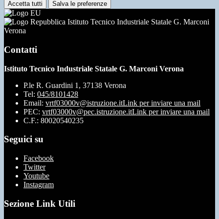
Accetta tutti
Salva le preferenze
Istituto Tecnico Industriale Statale G. Marconi
Verona
Contatti
Istituto Tecnico Industriale Statale G. Marconi Verona
P.le R. Guardini 1, 37138 Verona
Tel:
045/8101428
Email:
vrtf03000v@istruzione.it
Link per inviare una mail
PEC:
vrtf03000v@pec.istruzione.it
Link per inviare una mail
C.F.: 80020540235
Seguici su
Facebook
Twitter
Youtube
Instagram
Sezione Link Utili