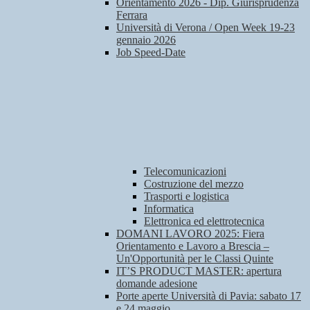
Orientamento 2026 - Dip. Giurisprudenza
Ferrara
Università di Verona / Open Week 19-23
gennaio 2026
Job Speed-Date
Telecomunicazioni
Costruzione del mezzo
Trasporti e logistica
Informatica
Elettronica ed elettrotecnica
DOMANI LAVORO 2025: Fiera
Orientamento e Lavoro a Brescia –
Un'Opportunità per le Classi Quinte
IT’S PRODUCT MASTER: apertura
domande adesione
Porte aperte Università di Pavia: sabato 17
e 24 maggio