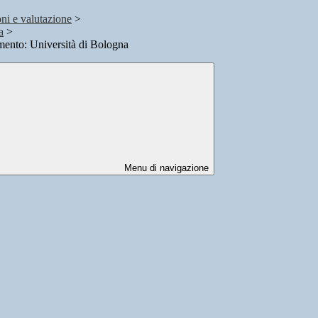
oni e valutazione
>
a
>
mento: Università di Bologna
Menu di navigazione