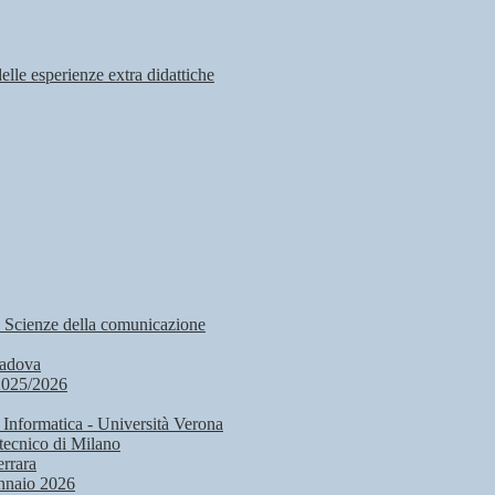
delle esperienze extra didattiche
, Scienze della comunicazione
Padova
2025/2026
 Informatica - Università Verona
tecnico di Milano
rrara
nnaio 2026