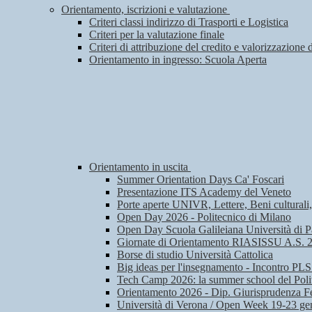
Orientamento, iscrizioni e valutazione
Criteri classi indirizzo di Trasporti e Logistica
Criteri per la valutazione finale
Criteri di attribuzione del credito e valorizzazione 
Orientamento in ingresso: Scuola Aperta
Orientamento in uscita
Summer Orientation Days Ca' Foscari
Presentazione ITS Academy del Veneto
Porte aperte UNIVR, Lettere, Beni culturali
Open Day 2026 - Politecnico di Milano
Open Day Scuola Galileiana Università di 
Giornate di Orientamento RIASISSU A.S. 
Borse di studio Università Cattolica
Big ideas per l'insegnamento - Incontro PLS
Tech Camp 2026: la summer school del Poli
Orientamento 2026 - Dip. Giurisprudenza Fe
Università di Verona / Open Week 19-23 ge