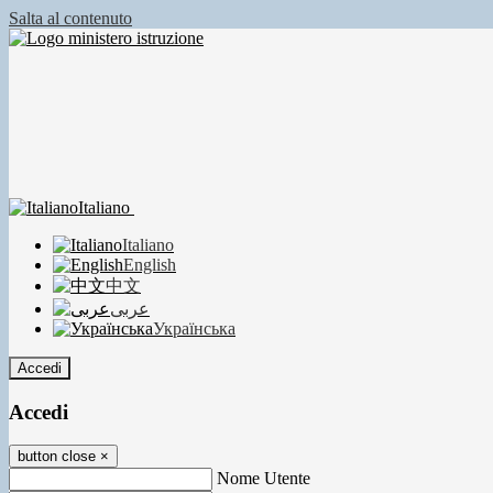
Salta al contenuto
Italiano
Italiano
English
中文
عربى
Українська
Accedi
Accedi
button close
×
Nome Utente