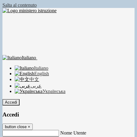
Salta al contenuto
Italiano
Italiano
English
中文
عربى
Українська
Accedi
Accedi
button close
×
Nome Utente