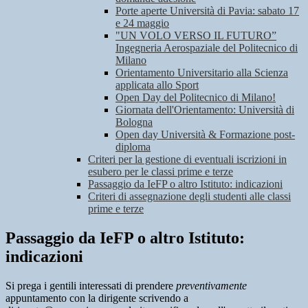
Porte aperte Università di Pavia: sabato 17
e 24 maggio
"UN VOLO VERSO IL FUTURO”
Ingegneria Aerospaziale del Politecnico di
Milano
Orientamento Universitario alla Scienza
applicata allo Sport
Open Day del Politecnico di Milano!
Giornata dell'Orientamento: Università di
Bologna
Open day Università & Formazione post-
diploma
Criteri per la gestione di eventuali iscrizioni in
esubero per le classi prime e terze
Passaggio da IeFP o altro Istituto: indicazioni
Criteri di assegnazione degli studenti alle classi
prime e terze
Passaggio da IeFP o altro Istituto:
indicazioni
Si prega i gentili interessati di prendere
preventivamente
appuntamento con la dirigente scrivendo a