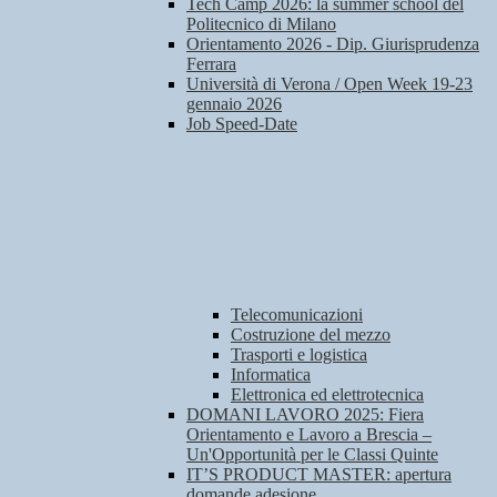
Tech Camp 2026: la summer school del
Politecnico di Milano
Orientamento 2026 - Dip. Giurisprudenza
Ferrara
Università di Verona / Open Week 19-23
gennaio 2026
Job Speed-Date
Telecomunicazioni
Costruzione del mezzo
Trasporti e logistica
Informatica
Elettronica ed elettrotecnica
DOMANI LAVORO 2025: Fiera
Orientamento e Lavoro a Brescia –
Un'Opportunità per le Classi Quinte
IT’S PRODUCT MASTER: apertura
domande adesione