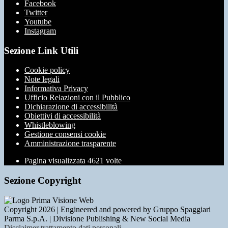
Facebook
Twitter
Youtube
Instagram
Sezione Link Utili
Cookie policy
Note legali
Informativa Privacy
Ufficio Relazioni con il Pubblico
Dichiarazione di accessibilità
Obiettivi di accessibilità
Whistleblowing
Gestione consensi cookie
Amministrazione trasparente
Pagina visualizzata
4621
volte
Sezione Copyright
Copyright 2026 | Engineered and powered by Gruppo Spaggiari
Parma S.p.A. | Divisione Publishing & New Social Media
Disclaimer trattamento dati personali