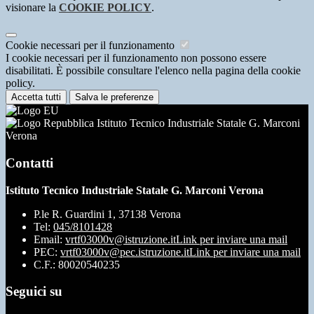
visionare la
COOKIE POLICY
.
Cookie necessari per il funzionamento
I cookie necessari per il funzionamento non possono essere
disabilitati. È possibile consultare l'elenco nella pagina della cookie
policy.
Accetta tutti
Salva le preferenze
Istituto Tecnico Industriale Statale G. Marconi
Verona
Contatti
Istituto Tecnico Industriale Statale G. Marconi Verona
P.le R. Guardini 1, 37138 Verona
Tel:
045/8101428
Email:
vrtf03000v@istruzione.it
Link per inviare una mail
PEC:
vrtf03000v@pec.istruzione.it
Link per inviare una mail
C.F.: 80020540235
Seguici su