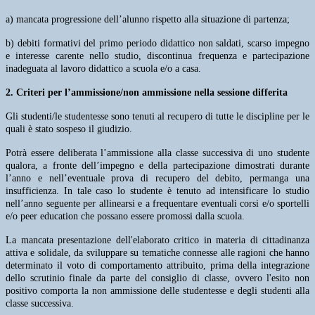
a) mancata progressione dell’alunno rispetto alla situazione di partenza;
b) debiti formativi del primo periodo didattico non saldati, scarso impegno
e interesse carente nello
studio, discontinua frequenza e partecipazione
inadeguata al lavoro didattico a scuola e/o a casa.
2. Criteri per l’ammissione/non ammissione nella sessione differita
Gli studenti/le studentesse sono tenuti al recupero di tutte le discipline per le
quali è stato sospeso il giudizio.
Potrà essere deliberata l’ammissione alla classe successiva di uno studente
qualora, a fronte dell’impegno e della partecipazione dimostrati durante
l’anno e nell’eventuale prova di recupero del debito, permanga una
insufficienza. In tale caso lo studente è tenuto ad intensificare lo studio
nell’anno seguente per allinearsi e a frequentare eventuali corsi e/o sportelli
e/o peer education che possano essere promossi dalla scuola.
La mancata presentazione dell'elaborato critico in materia di cittadinanza
attiva e solidale, da sviluppare su tematiche connesse alle ragioni che hanno
determinato il voto di comportamento attribuito, prima della integrazione
dello scrutinio finale da parte del consiglio di classe, ovvero l'esito non
positivo comporta la non ammissione delle studentesse e degli studenti alla
classe successiva.