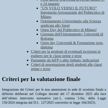
e 24 maggio
"UN VOLO VERSO IL FUTURO”
Ingegneria Aerospaziale del Politecnico di
Milano
Orientamento Universitario alla Scienza
applicata allo Sport
Open Day del Politecnico di Milano!
Giornata dell'Orientamento: Università di
Bologna
Open day Università & Formazione post-
diploma
Criteri per la gestione di eventuali iscrizioni in
esubero per le classi prime e terze
Passaggio da IeFP o altro Istituto: indicazioni
Criteri di assegnazione degli studenti alle classi
prime e terze
Criteri per la valutazione finale
Integrazione dei Criteri per le non ammissioni in sede di scrutinio finale e
differito deliberati nel Collegio docenti del 17 dicembre 2025 alla luce
dell’ultimo intervento normativo (art.1, comma 5-bis, della Legge
150/2024 integrata dal D.L. 127/2025 convertito in legge 164/2025).