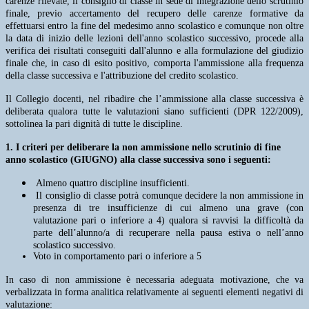
carenze rilevate, il consiglio di classe in sede di integrazione dello scrutinio
finale, previo accertamento del recupero delle carenze formative da
effettuarsi entro la fine del medesimo anno scolastico e comunque non oltre
la data di inizio delle lezioni dell'anno scolastico successivo, procede alla
verifica dei risultati conseguiti dall'alunno e alla formulazione del giudizio
finale che, in caso di esito positivo, comporta l'ammissione alla frequenza
della classe successiva e l'attribuzione del credito scolastico.
Il Collegio docenti, nel ribadire che l’ammissione alla classe successiva è
deliberata qualora tutte le valutazioni siano sufficienti (DPR 122/2009),
sottolinea la pari dignità di tutte le discipline.
1. I criteri per deliberare la non ammissione nello scrutinio di fine
anno scolastico (GIUGNO) alla classe successiva sono i seguenti:
Almeno quattro discipline insufficienti.
Il consiglio di classe potrà comunque decidere la non ammissione in
presenza di tre insufficienze di cui almeno una grave (con
valutazione pari o inferiore a 4) qualora si ravvisi la difficoltà da
parte dell’alunno/a di recuperare nella pausa estiva o nell’anno
scolastico successivo.
Voto in comportamento pari o inferiore a 5
In caso di non ammissione è necessaria adeguata motivazione, che va
verbalizzata in forma analitica relativamente ai seguenti elementi negativi di
valutazione: