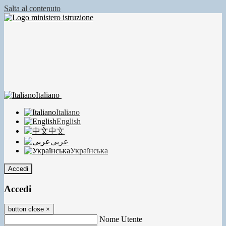
Salta al contenuto
Italiano
Italiano
English
中文
عربى
Українська
Accedi
Accedi
button close
×
Nome Utente