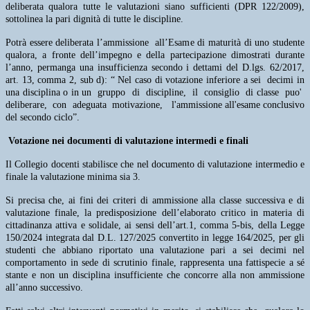
deliberata qualora tutte le valutazioni siano sufficienti (DPR 122/2009),
sottolinea la pari dignità di tutte le discipline.
Potrà essere deliberata l’ammissione all’Esame di maturità di uno studente
qualora, a fronte dell’impegno e della partecipazione dimostrati durante
l’anno, permanga una insufficienza secondo i dettami del D.lgs. 62/2017,
art. 13, comma 2, sub d): “ Nel caso di votazione inferiore a sei decimi in
una disciplina o in un gruppo di discipline, il consiglio di classe puo'
deliberare, con adeguata motivazione, l'ammissione all'esame conclusivo
del secondo ciclo”.
Votazione nei documenti di valutazione intermedi e finali
Il Collegio docenti stabilisce che nel documento di valutazione intermedio e
finale la valutazione minima sia 3.
Si precisa che, ai fini dei criteri di ammissione alla classe successiva e di
valutazione finale, la predisposizione dell’elaborato critico in materia di
cittadinanza attiva e solidale, ai sensi dell’art.1, comma 5-bis, della Legge
150/2024 integrata dal D.L. 127/2025 convertito in legge 164/2025, per gli
studenti che abbiano riportato una valutazione pari a sei decimi nel
comportamento in sede di scrutinio finale, rappresenta una fattispecie a sé
stante e non un disciplina insufficiente che concorre alla non ammissione
all’anno successivo.