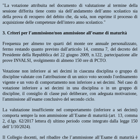
"La votazione attribuita nel documento di valutazione al termine della
sessione differita tiene conto sia dell’andamento dell’anno scolastico sia
della prova di recupero del debito che, da sola, non esprime il processo di
acquisizione delle competenze dell'intero anno scolastico."
3. Criteri per l’ammissione/non ammissione all’esame di maturità
Frequenza per almeno tre quarti del monte ore annuale personalizzato,
fermo restando quanto previsto dall'articolo 14, comma 7, del decreto del
Presidente della Repubblica del 22 giugno 2009, n.122, partecipazione alle
prove INVALSI, svolgimento di almeno 150 ore di PCTO.
Votazione non inferiore ai sei decimi in ciascuna disciplina o gruppo di
discipline valutate con l'attribuzione di un unico voto secondo l'ordinamento
vigente e un voto di comportamento non inferiore a sei decimi. Nel caso di
votazione inferiore a sei decimi in una disciplina o in un gruppo di
discipline, il consiglio di classe può deliberare, con adeguata motivazione,
l'ammissione all'esame conclusivo del secondo ciclo.
La valutazione insufficiente nel comportamento (inferiore a sei decimi)
comporta sempre la non ammissione all’Esame di maturità (art. 13, comma
2, d.lgs. 62/2017 lettera d) ultimo periodo come integrato dalla legge 150
dell’1/10/2024).
Il Collegio docenti, nel ribadire che l’ammissione all’Esame di maturità è