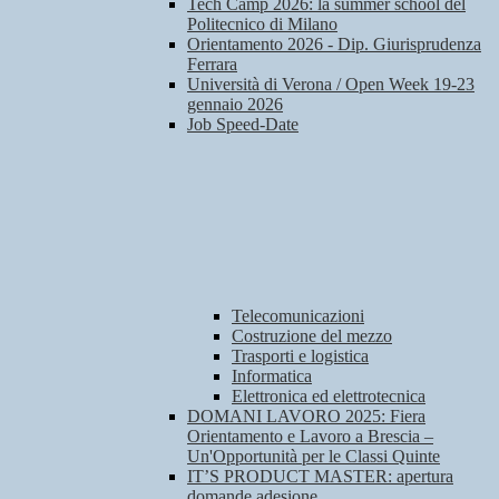
Tech Camp 2026: la summer school del
Politecnico di Milano
Orientamento 2026 - Dip. Giurisprudenza
Ferrara
Università di Verona / Open Week 19-23
gennaio 2026
Job Speed-Date
Telecomunicazioni
Costruzione del mezzo
Trasporti e logistica
Informatica
Elettronica ed elettrotecnica
DOMANI LAVORO 2025: Fiera
Orientamento e Lavoro a Brescia –
Un'Opportunità per le Classi Quinte
IT’S PRODUCT MASTER: apertura
domande adesione