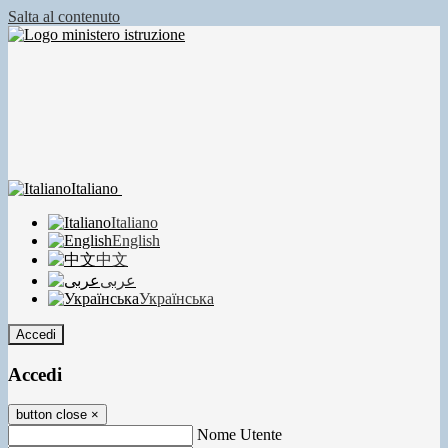
Salta al contenuto
Italiano
Italiano
English
中文
عربى
Українська
Accedi
Accedi
button close
×
Nome Utente