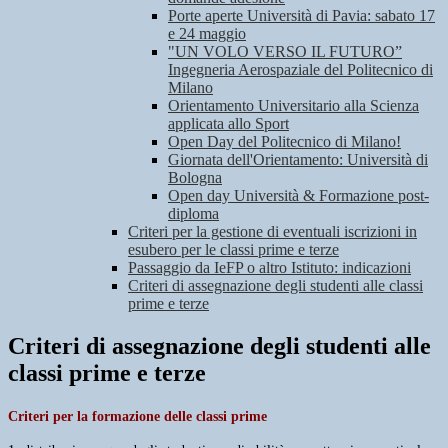
Porte aperte Università di Pavia: sabato 17
e 24 maggio
"UN VOLO VERSO IL FUTURO”
Ingegneria Aerospaziale del Politecnico di
Milano
Orientamento Universitario alla Scienza
applicata allo Sport
Open Day del Politecnico di Milano!
Giornata dell'Orientamento: Università di
Bologna
Open day Università & Formazione post-
diploma
Criteri per la gestione di eventuali iscrizioni in
esubero per le classi prime e terze
Passaggio da IeFP o altro Istituto: indicazioni
Criteri di assegnazione degli studenti alle classi
prime e terze
Criteri di assegnazione degli studenti alle
classi prime e terze
Criteri per la formazione delle classi prime