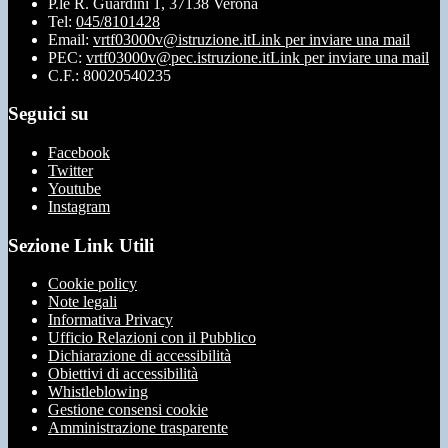
P.le R. Guardini 1, 37138 Verona
Tel:
045/8101428
Email:
vrtf03000v@istruzione.it
Link per inviare una mail
PEC:
vrtf03000v@pec.istruzione.it
Link per inviare una mail
C.F.: 80020540235
Seguici su
Facebook
Twitter
Youtube
Instagram
Sezione Link Utili
Cookie policy
Note legali
Informativa Privacy
Ufficio Relazioni con il Pubblico
Dichiarazione di accessibilità
Obiettivi di accessibilità
Whistleblowing
Gestione consensi cookie
Amministrazione trasparente