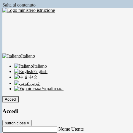
Salta al contenuto
Italiano
Italiano
English
中文
عربى
Українська
Accedi
Accedi
button close
×
Nome Utente