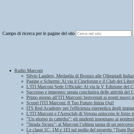
Campo di ricerca per le pagine del sito
Radio Marconi
Silvio Landers, Medaglia di Bronzo alle Olimpiadi Italian
Pagine e Schermi: Al via il Cineforum e il Club del Libro
L'ITI Marconi Sede Ufficiale: Al via la V Edizione del
Successo e impegno: serata conclusiva delle attività del 
Primo giorno all’ITI Marconi: benvenuti ai nostri nuovi s
Scopri l'ITI Marconi: Il Tuo Futuro Inizia Qui!
ITS Red Academy per l'efficienza energetica degli impian
L'ITI Marconi e l'Aeroclub di Verona uniscono le forze pe
"Un giorno in cattedra": gli studenti insegnano ai genitori
"Strada Sicura": al Marconi l’ultima tappa di un percorso
Le classi 1C, 1M e 1EI sul podio del progetto “Team Bui