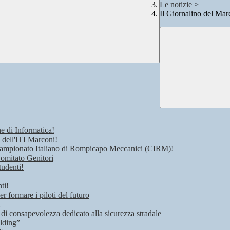
Le notizie
>
Il Giornalino del Mar
e di Informatica!
 dell'ITI Marconi!
 Campionato Italiano di Rompicapo Meccanici (CIRM)!
Comitato Genitori
tudenti!
ti!
r formare i piloti del futuro
 di consapevolezza dedicato alla sicurezza stradale
lding”