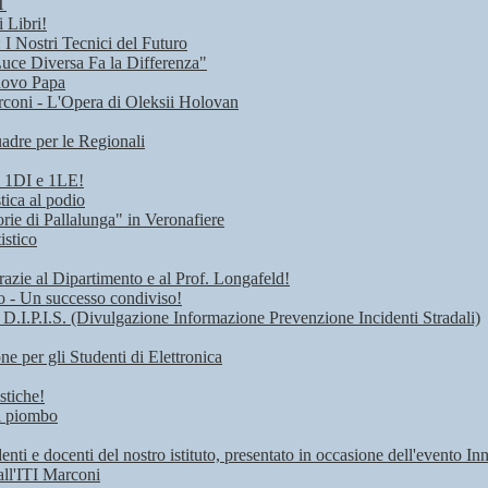
T
 Libri!
I Nostri Tecnici del Futuro
Luce Diversa Fa la Differenza"
uovo Papa
rconi - L'Opera di Oleksii Holovan
adre per le Regionali
i 1DI e 1LE!
tica al podio
rie di Pallalunga" in Veronafiere
istico
razie al Dipartimento e al Prof. Longafeld!
ro - Un successo condiviso!
 D.I.P.I.S. (Divulgazione Informazione Prevenzione Incidenti Stradali)
 per gli Studenti di Elettronica
stiche!
di piombo
denti e docenti del nostro istituto, presentato in occasione dell'evento I
all'ITI Marconi