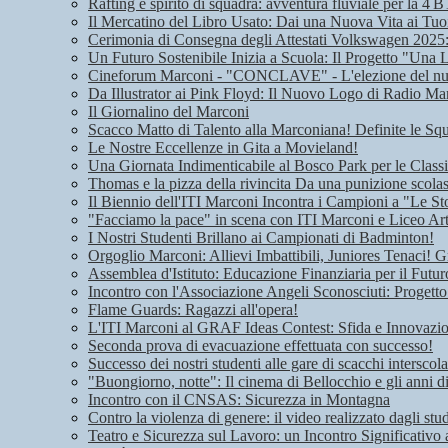
Rafting e spirito di squadra: avventura fluviale per la 4 B
Il Mercatino del Libro Usato: Dai una Nuova Vita ai Tuoi
Cerimonia di Consegna degli Attestati Volkswagen 2025: 
Un Futuro Sostenibile Inizia a Scuola: Il Progetto "Una 
Cineforum Marconi - "CONCLAVE" - L'elezione del n
Da Illustrator ai Pink Floyd: Il Nuovo Logo di Radio Ma
Il Giornalino del Marconi
Scacco Matto di Talento alla Marconiana! Definite le Squ
Le Nostre Eccellenze in Gita a Movieland!
Una Giornata Indimenticabile al Bosco Park per le Class
Thomas e la pizza della rivincita Da una punizione scolas
Il Biennio dell'ITI Marconi Incontra i Campioni a "Le Sto
"Facciamo la pace" in scena con ITI Marconi e Liceo Art
I Nostri Studenti Brillano ai Campionati di Badminton!
Orgoglio Marconi: Allievi Imbattibili, Juniores Tenaci! G
Assemblea d'Istituto: Educazione Finanziaria per il Futu
Incontro con l'Associazione Angeli Sconosciuti: Progetto
Flame Guards: Ragazzi all'opera!
L'ITI Marconi al GRAF Ideas Contest: Sfida e Innovazione
Seconda prova di evacuazione effettuata con successo!
Successo dei nostri studenti alle gare di scacchi interscola
"Buongiorno, notte": Il cinema di Bellocchio e gli anni 
Incontro con il CNSAS: Sicurezza in Montagna
Contro la violenza di genere: il video realizzato dagli stu
Teatro e Sicurezza sul Lavoro: un Incontro Significativo 