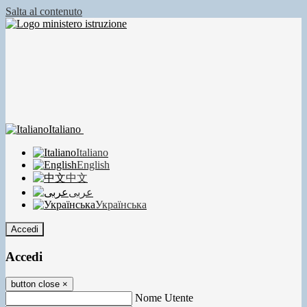
Salta al contenuto
Italiano
Italiano
English
中文
عربى
Українська
Accedi
Accedi
button close
×
Nome Utente