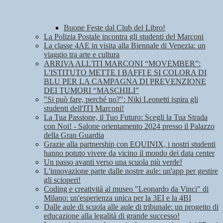
Buone Feste dal Club del Libro!
La Polizia Postale incontra gli studenti del Marconi
La classe 4AE in visita alla Biennale di Venezia: un
viaggio tra arte e cultura
ARRIVA ALL'ITI MARCONI “MOVEMBER”:
L'ISTITUTO METTE I BAFFI E SI COLORA DI
BLU PER LA CAMPAGNA DI PREVENZIONE
DEI TUMORI “MASCHILI”
"Si può fare, perché no?": Niki Leonetti ispira gli
studenti dell'ITI Marconi!
La Tua Passione, il Tuo Futuro: Scegli la Tua Strada
con Noi! - Salone orientamento 2024 presso il Palazzo
della Gran Guardia
Grazie alla partnership con EQUINIX, i nostri studenti
hanno potuto vivere da vicino il mondo dei data center
Un passo avanti verso una scuola più verde!
L'innovazione parte dalle nostre aule: un'app per gestire
gli scioperi!
Coding e creatività al museo "Leonardo da Vinci" di
Milano: un'esperienza unica per la 3EI e la 4BI
Dalle aule di scuola alle aule di tribunale: un progetto di
educazione alla legalità di grande successo!