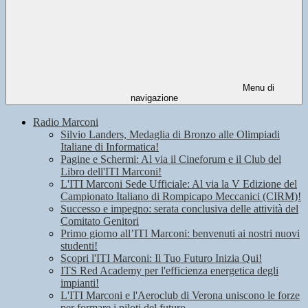
Menu di
navigazione
Radio Marconi
Silvio Landers, Medaglia di Bronzo alle Olimpiadi
Italiane di Informatica!
Pagine e Schermi: Al via il Cineforum e il Club del
Libro dell'ITI Marconi!
L'ITI Marconi Sede Ufficiale: Al via la V Edizione del
Campionato Italiano di Rompicapo Meccanici (CIRM)!
Successo e impegno: serata conclusiva delle attività del
Comitato Genitori
Primo giorno all’ITI Marconi: benvenuti ai nostri nuovi
studenti!
Scopri l'ITI Marconi: Il Tuo Futuro Inizia Qui!
ITS Red Academy per l'efficienza energetica degli
impianti!
L'ITI Marconi e l'Aeroclub di Verona uniscono le forze
per formare i piloti del futuro