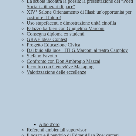
La scuola incontra la poesia: la presentazione dei "Poeti
Sociali - itinerari di pace"
XIV° Salone Orientamento di Illasi: un'opportunità per
costruire il futuro!
Uso stupefacenti e dimostrazione unità cinofila
Palazzo barbieri con Guglielmo Marconi
Consegna diploma ex studenti
GRAF Ideas Contest
Progetto Educazione Civica
Dal buio alla luce - ITI G.Marconi al teatro Camploy
Stefano Favotto
Confronto con Don Ambrogio Mazzai
Incontro con Geneviève Makaping
Valorizzazione delle eccellenze
Albo d'oro
Referenti ambientali supervisor
Il pozzo e il pendolo di Edgar Allan Poe: carceri