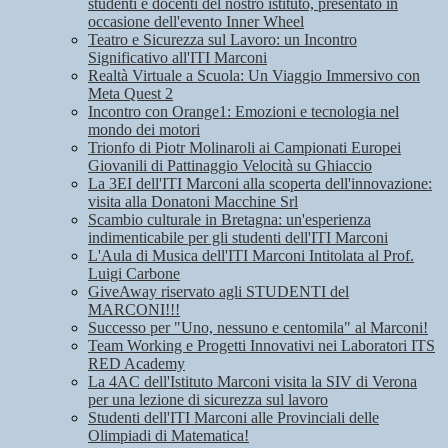
studenti e docenti del nostro istituto, presentato in
occasione dell'evento Inner Wheel
Teatro e Sicurezza sul Lavoro: un Incontro
Significativo all'ITI Marconi
Realtà Virtuale a Scuola: Un Viaggio Immersivo con
Meta Quest 2
Incontro con Orange1: Emozioni e tecnologia nel
mondo dei motori
Trionfo di Piotr Molinaroli ai Campionati Europei
Giovanili di Pattinaggio Velocità su Ghiaccio
La 3EI dell'ITI Marconi alla scoperta dell'innovazione:
visita alla Donatoni Macchine Srl
Scambio culturale in Bretagna: un'esperienza
indimenticabile per gli studenti dell'ITI Marconi
L'Aula di Musica dell'ITI Marconi Intitolata al Prof.
Luigi Carbone
GiveAway riservato agli STUDENTI del
MARCONI!!!
Successo per "Uno, nessuno e centomila" al Marconi!
Team Working e Progetti Innovativi nei Laboratori ITS
RED Academy
La 4AC dell'Istituto Marconi visita la SIV di Verona
per una lezione di sicurezza sul lavoro
Studenti dell'ITI Marconi alle Provinciali delle
Olimpiadi di Matematica!