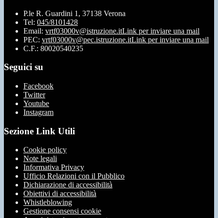
P.le R. Guardini 1, 37138 Verona
Tel:
045/8101428
Email:
vrtf03000v@istruzione.it
Link per inviare una mail
PEC:
vrtf03000v@pec.istruzione.it
Link per inviare una mail
C.F.: 80020540235
Seguici su
Facebook
Twitter
Youtube
Instagram
Sezione Link Utili
Cookie policy
Note legali
Informativa Privacy
Ufficio Relazioni con il Pubblico
Dichiarazione di accessibilità
Obiettivi di accessibilità
Whistleblowing
Gestione consensi cookie