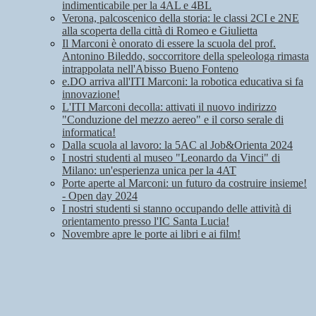
indimenticabile per la 4AL e 4BL
Verona, palcoscenico della storia: le classi 2CI e 2NE
alla scoperta della città di Romeo e Giulietta
Il Marconi è onorato di essere la scuola del prof.
Antonino Bileddo, soccorritore della speleologa rimasta
intrappolata nell'Abisso Bueno Fonteno
e.DO arriva all'ITI Marconi: la robotica educativa si fa
innovazione!
L'ITI Marconi decolla: attivati il nuovo indirizzo
"Conduzione del mezzo aereo" e il corso serale di
informatica!
Dalla scuola al lavoro: la 5AC al Job&Orienta 2024
I nostri studenti al museo "Leonardo da Vinci" di
Milano: un'esperienza unica per la 4AT
Porte aperte al Marconi: un futuro da costruire insieme!
- Open day 2024
I nostri studenti si stanno occupando delle attività di
orientamento presso l'IC Santa Lucia!
Novembre apre le porte ai libri e ai film!