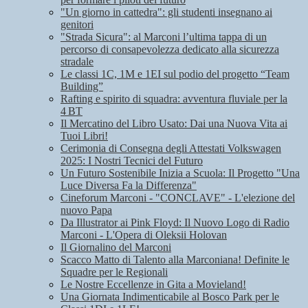
"Un giorno in cattedra": gli studenti insegnano ai
genitori
"Strada Sicura": al Marconi l’ultima tappa di un
percorso di consapevolezza dedicato alla sicurezza
stradale
Le classi 1C, 1M e 1EI sul podio del progetto “Team
Building”
Rafting e spirito di squadra: avventura fluviale per la
4 BT
Il Mercatino del Libro Usato: Dai una Nuova Vita ai
Tuoi Libri!
Cerimonia di Consegna degli Attestati Volkswagen
2025: I Nostri Tecnici del Futuro
Un Futuro Sostenibile Inizia a Scuola: Il Progetto "Una
Luce Diversa Fa la Differenza"
Cineforum Marconi - "CONCLAVE" - L'elezione del
nuovo Papa
Da Illustrator ai Pink Floyd: Il Nuovo Logo di Radio
Marconi - L'Opera di Oleksii Holovan
Il Giornalino del Marconi
Scacco Matto di Talento alla Marconiana! Definite le
Squadre per le Regionali
Le Nostre Eccellenze in Gita a Movieland!
Una Giornata Indimenticabile al Bosco Park per le