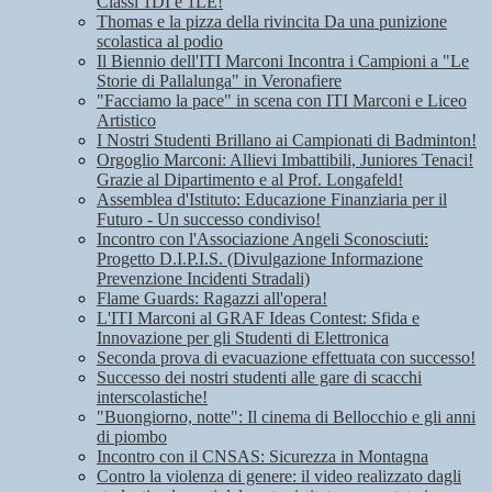
Classi 1DI e 1LE!
Thomas e la pizza della rivincita Da una punizione
scolastica al podio
Il Biennio dell'ITI Marconi Incontra i Campioni a "Le
Storie di Pallalunga" in Veronafiere
"Facciamo la pace" in scena con ITI Marconi e Liceo
Artistico
I Nostri Studenti Brillano ai Campionati di Badminton!
Orgoglio Marconi: Allievi Imbattibili, Juniores Tenaci!
Grazie al Dipartimento e al Prof. Longafeld!
Assemblea d'Istituto: Educazione Finanziaria per il
Futuro - Un successo condiviso!
Incontro con l'Associazione Angeli Sconosciuti:
Progetto D.I.P.I.S. (Divulgazione Informazione
Prevenzione Incidenti Stradali)
Flame Guards: Ragazzi all'opera!
L'ITI Marconi al GRAF Ideas Contest: Sfida e
Innovazione per gli Studenti di Elettronica
Seconda prova di evacuazione effettuata con successo!
Successo dei nostri studenti alle gare di scacchi
interscolastiche!
"Buongiorno, notte": Il cinema di Bellocchio e gli anni
di piombo
Incontro con il CNSAS: Sicurezza in Montagna
Contro la violenza di genere: il video realizzato dagli