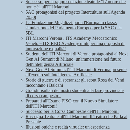
Successo per la rappresentazione teatrale "L'amore che
non c'è" all'ITI Marconi
5AC protagonisti del progetto Intercultura sull'Agenda
2030!
La Fondazione Megalizzi porta l'Europa in classe:
simulazione del Parlamento Europeo per la 5AC e la
5BL
ITI Marconi Verona , ITS Academy Meccatronico
Veneto e ITS RED Academy uniti per una proposta di
innovazione e qualità!
Studenti dell'ITI Marconi di Verona protagonisti al Next
Gen AI Summit di Milano: un'immersione nel futuro
dell'Intelligenza Artificiale
Next Gen AI Summit: l'ITI Marconi di Verona presente
all'evento sull'Intelligenza Artificiale
Storie di guerra e di speranza: gli scout Rosa dei Venti
raccontano i Balcani
Grandi risultati dei nostri studenti alla fase provinciale
di corsa campestre!
Preparati all'Esame FISO con il Nuovo Simulatore
dell'ITI Marconi!
Successo per la Corsa Campestre dell'ITI Marconi!
Rassegna Teatrale all'ITI Marconi: Il Teatro che Parla al
Presente
Illusioni ottiche e realtà virtuale: un'esperienza