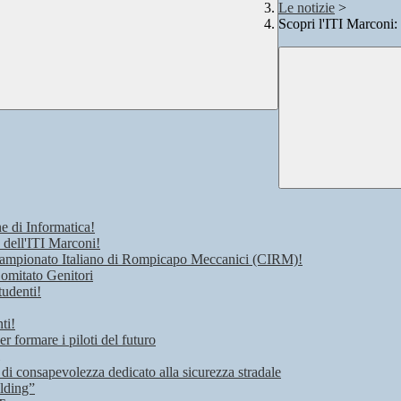
Le notizie
>
Scopri l'ITI Marconi:
e di Informatica!
 dell'ITI Marconi!
 Campionato Italiano di Rompicapo Meccanici (CIRM)!
Comitato Genitori
tudenti!
ti!
r formare i piloti del futuro
 di consapevolezza dedicato alla sicurezza stradale
lding”