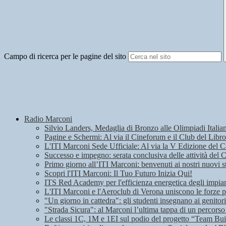
Campo di ricerca per le pagine del sito
Radio Marconi
Silvio Landers, Medaglia di Bronzo alle Olimpiadi Italian
Pagine e Schermi: Al via il Cineforum e il Club del Libro
L'ITI Marconi Sede Ufficiale: Al via la V Edizione del
Successo e impegno: serata conclusiva delle attività del 
Primo giorno all’ITI Marconi: benvenuti ai nostri nuovi s
Scopri l'ITI Marconi: Il Tuo Futuro Inizia Qui!
ITS Red Academy per l'efficienza energetica degli impian
L'ITI Marconi e l'Aeroclub di Verona uniscono le forze pe
"Un giorno in cattedra": gli studenti insegnano ai genitori
"Strada Sicura": al Marconi l’ultima tappa di un percorso
Le classi 1C, 1M e 1EI sul podio del progetto “Team Bui