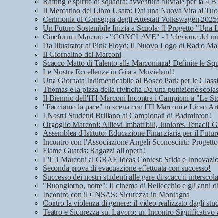
Rafting e spirito di squadra: avventura fluviale per la 4 B
Il Mercatino del Libro Usato: Dai una Nuova Vita ai Tuoi
Cerimonia di Consegna degli Attestati Volkswagen 2025: 
Un Futuro Sostenibile Inizia a Scuola: Il Progetto "Una 
Cineforum Marconi - "CONCLAVE" - L'elezione del n
Da Illustrator ai Pink Floyd: Il Nuovo Logo di Radio Ma
Il Giornalino del Marconi
Scacco Matto di Talento alla Marconiana! Definite le Squ
Le Nostre Eccellenze in Gita a Movieland!
Una Giornata Indimenticabile al Bosco Park per le Class
Thomas e la pizza della rivincita Da una punizione scolas
Il Biennio dell'ITI Marconi Incontra i Campioni a "Le Sto
"Facciamo la pace" in scena con ITI Marconi e Liceo Art
I Nostri Studenti Brillano ai Campionati di Badminton!
Orgoglio Marconi: Allievi Imbattibili, Juniores Tenaci! G
Assemblea d'Istituto: Educazione Finanziaria per il Futu
Incontro con l'Associazione Angeli Sconosciuti: Progetto
Flame Guards: Ragazzi all'opera!
L'ITI Marconi al GRAF Ideas Contest: Sfida e Innovazione
Seconda prova di evacuazione effettuata con successo!
Successo dei nostri studenti alle gare di scacchi interscola
"Buongiorno, notte": Il cinema di Bellocchio e gli anni 
Incontro con il CNSAS: Sicurezza in Montagna
Contro la violenza di genere: il video realizzato dagli stu
Teatro e Sicurezza sul Lavoro: un Incontro Significativo 