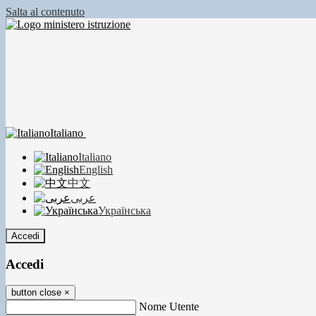
Salta al contenuto
Italiano
Italiano
English
中文
عربى
Українська
Accedi
Accedi
button close
×
Nome Utente