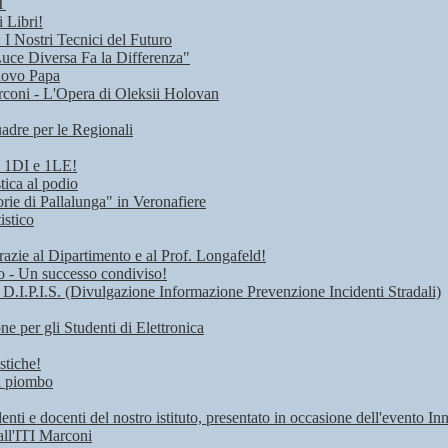
T
 Libri!
I Nostri Tecnici del Futuro
Luce Diversa Fa la Differenza"
uovo Papa
rconi - L'Opera di Oleksii Holovan
adre per le Regionali
i 1DI e 1LE!
tica al podio
rie di Pallalunga" in Veronafiere
istico
razie al Dipartimento e al Prof. Longafeld!
ro - Un successo condiviso!
 D.I.P.I.S. (Divulgazione Informazione Prevenzione Incidenti Stradali)
 per gli Studenti di Elettronica
stiche!
di piombo
denti e docenti del nostro istituto, presentato in occasione dell'evento I
all'ITI Marconi