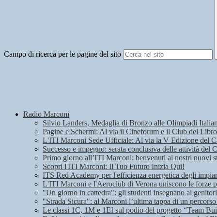
Campo di ricerca per le pagine del sito
Radio Marconi
Silvio Landers, Medaglia di Bronzo alle Olimpiadi Italian
Pagine e Schermi: Al via il Cineforum e il Club del Libro
L'ITI Marconi Sede Ufficiale: Al via la V Edizione del
Successo e impegno: serata conclusiva delle attività del 
Primo giorno all’ITI Marconi: benvenuti ai nostri nuovi s
Scopri l'ITI Marconi: Il Tuo Futuro Inizia Qui!
ITS Red Academy per l'efficienza energetica degli impian
L'ITI Marconi e l'Aeroclub di Verona uniscono le forze pe
"Un giorno in cattedra": gli studenti insegnano ai genitori
"Strada Sicura": al Marconi l’ultima tappa di un percorso
Le classi 1C, 1M e 1EI sul podio del progetto “Team Bui