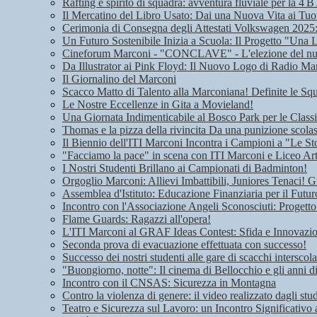
Rafting e spirito di squadra: avventura fluviale per la 4 B
Il Mercatino del Libro Usato: Dai una Nuova Vita ai Tuoi
Cerimonia di Consegna degli Attestati Volkswagen 2025: 
Un Futuro Sostenibile Inizia a Scuola: Il Progetto "Una 
Cineforum Marconi - "CONCLAVE" - L'elezione del n
Da Illustrator ai Pink Floyd: Il Nuovo Logo di Radio Ma
Il Giornalino del Marconi
Scacco Matto di Talento alla Marconiana! Definite le Squ
Le Nostre Eccellenze in Gita a Movieland!
Una Giornata Indimenticabile al Bosco Park per le Class
Thomas e la pizza della rivincita Da una punizione scolas
Il Biennio dell'ITI Marconi Incontra i Campioni a "Le Sto
"Facciamo la pace" in scena con ITI Marconi e Liceo Art
I Nostri Studenti Brillano ai Campionati di Badminton!
Orgoglio Marconi: Allievi Imbattibili, Juniores Tenaci! G
Assemblea d'Istituto: Educazione Finanziaria per il Futu
Incontro con l'Associazione Angeli Sconosciuti: Progetto
Flame Guards: Ragazzi all'opera!
L'ITI Marconi al GRAF Ideas Contest: Sfida e Innovazione
Seconda prova di evacuazione effettuata con successo!
Successo dei nostri studenti alle gare di scacchi interscola
"Buongiorno, notte": Il cinema di Bellocchio e gli anni 
Incontro con il CNSAS: Sicurezza in Montagna
Contro la violenza di genere: il video realizzato dagli stu
Teatro e Sicurezza sul Lavoro: un Incontro Significativo 