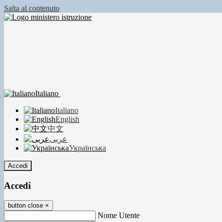
Salta al contenuto
Italiano
Italiano
English
中文
عربى
Українська
Accedi
Accedi
button close
×
Nome Utente