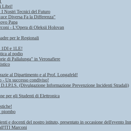
T
 Libri!
I Nostri Tecnici del Futuro
Luce Diversa Fa la Differenza"
uovo Papa
rconi - L'Opera di Oleksii Holovan
adre per le Regionali
i 1DI e 1LE!
tica al podio
rie di Pallalunga" in Veronafiere
istico
razie al Dipartimento e al Prof. Longafeld!
ro - Un successo condiviso!
 D.I.P.I.S. (Divulgazione Informazione Prevenzione Incidenti Stradali)
 per gli Studenti di Elettronica
stiche!
di piombo
denti e docenti del nostro istituto, presentato in occasione dell'evento I
all'ITI Marconi