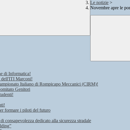
Le notizie
>
Novembre apre le porte
e di Informatica!
 dell'ITI Marconi!
 Campionato Italiano di Rompicapo Meccanici (CIRM)!
Comitato Genitori
tudenti!
ti!
r formare i piloti del futuro
 di consapevolezza dedicato alla sicurezza stradale
lding”