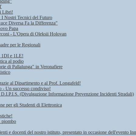
lding”
T
 Libri!
I Nostri Tecnici del Futuro
Luce Diversa Fa la Differenza"
uovo Papa
rconi - L'Opera di Oleksii Holovan
adre per le Regionali
i 1DI e 1LE!
tica al podio
rie di Pallalunga" in Veronafiere
istico
razie al Dipartimento e al Prof. Longafeld!
ro - Un successo condiviso!
 D.I.P.I.S. (Divulgazione Informazione Prevenzione Incidenti Stradali)
 per gli Studenti di Elettronica
stiche!
di piombo
denti e docenti del nostro istituto, presentato in occasione dell'evento I