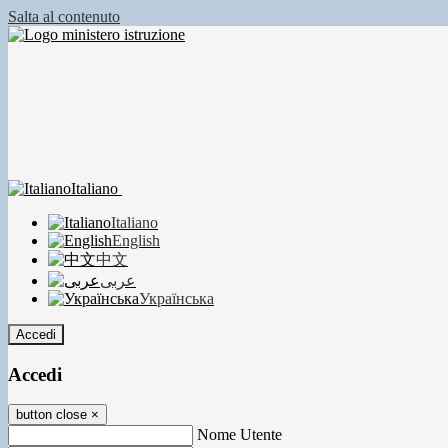
Salta al contenuto
Italiano
Italiano
English
中文
عربى
Українська
Accedi
Accedi
button close
×
Nome Utente