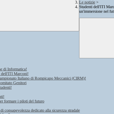
Le notizie
>
Studenti dell'ITI Mar
un'immersione nel futu
e di Informatica!
 dell'ITI Marconi!
 Campionato Italiano di Rompicapo Meccanici (CIRM)!
Comitato Genitori
tudenti!
ti!
r formare i piloti del futuro
 di consapevolezza dedicato alla sicurezza stradale