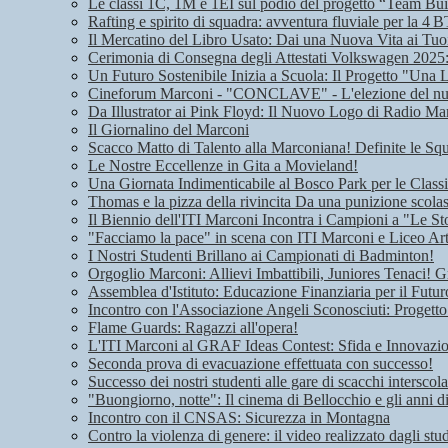
Le classi 1C, 1M e 1EI sul podio del progetto “Team Bui
Rafting e spirito di squadra: avventura fluviale per la 4 B
Il Mercatino del Libro Usato: Dai una Nuova Vita ai Tuoi
Cerimonia di Consegna degli Attestati Volkswagen 2025: 
Un Futuro Sostenibile Inizia a Scuola: Il Progetto "Una 
Cineforum Marconi - "CONCLAVE" - L'elezione del n
Da Illustrator ai Pink Floyd: Il Nuovo Logo di Radio Ma
Il Giornalino del Marconi
Scacco Matto di Talento alla Marconiana! Definite le Squ
Le Nostre Eccellenze in Gita a Movieland!
Una Giornata Indimenticabile al Bosco Park per le Class
Thomas e la pizza della rivincita Da una punizione scolas
Il Biennio dell'ITI Marconi Incontra i Campioni a "Le Sto
"Facciamo la pace" in scena con ITI Marconi e Liceo Art
I Nostri Studenti Brillano ai Campionati di Badminton!
Orgoglio Marconi: Allievi Imbattibili, Juniores Tenaci! G
Assemblea d'Istituto: Educazione Finanziaria per il Futu
Incontro con l'Associazione Angeli Sconosciuti: Progetto
Flame Guards: Ragazzi all'opera!
L'ITI Marconi al GRAF Ideas Contest: Sfida e Innovazione
Seconda prova di evacuazione effettuata con successo!
Successo dei nostri studenti alle gare di scacchi interscola
"Buongiorno, notte": Il cinema di Bellocchio e gli anni 
Incontro con il CNSAS: Sicurezza in Montagna
Contro la violenza di genere: il video realizzato dagli stu