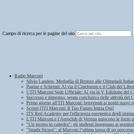
Campo di ricerca per le pagine del sito
Radio Marconi
Silvio Landers, Medaglia di Bronzo alle Olimpiadi Italian
Pagine e Schermi: Al via il Cineforum e il Club del Libro
L'ITI Marconi Sede Ufficiale: Al via la V Edizione del
Successo e impegno: serata conclusiva delle attività del 
Primo giorno all’ITI Marconi: benvenuti ai nostri nuovi s
Scopri l'ITI Marconi: Il Tuo Futuro Inizia Qui!
ITS Red Academy per l'efficienza energetica degli impian
L'ITI Marconi e l'Aeroclub di Verona uniscono le forze pe
"Un giorno in cattedra": gli studenti insegnano ai genitori
"Strada Sicura": al Marconi l’ultima tappa di un percorso