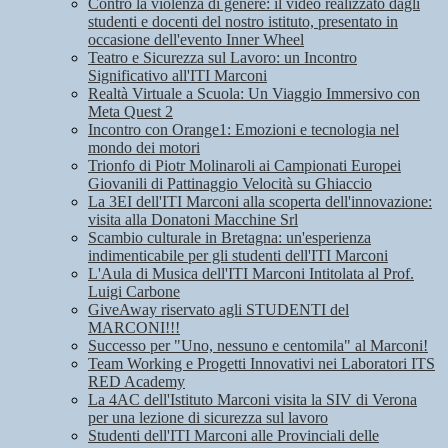
Contro la violenza di genere: il video realizzato dagli
studenti e docenti del nostro istituto, presentato in
occasione dell'evento Inner Wheel
Teatro e Sicurezza sul Lavoro: un Incontro
Significativo all'ITI Marconi
Realtà Virtuale a Scuola: Un Viaggio Immersivo con
Meta Quest 2
Incontro con Orange1: Emozioni e tecnologia nel
mondo dei motori
Trionfo di Piotr Molinaroli ai Campionati Europei
Giovanili di Pattinaggio Velocità su Ghiaccio
La 3EI dell'ITI Marconi alla scoperta dell'innovazione:
visita alla Donatoni Macchine Srl
Scambio culturale in Bretagna: un'esperienza
indimenticabile per gli studenti dell'ITI Marconi
L'Aula di Musica dell'ITI Marconi Intitolata al Prof.
Luigi Carbone
GiveAway riservato agli STUDENTI del
MARCONI!!!
Successo per "Uno, nessuno e centomila" al Marconi!
Team Working e Progetti Innovativi nei Laboratori ITS
RED Academy
La 4AC dell'Istituto Marconi visita la SIV di Verona
per una lezione di sicurezza sul lavoro
Studenti dell'ITI Marconi alle Provinciali delle