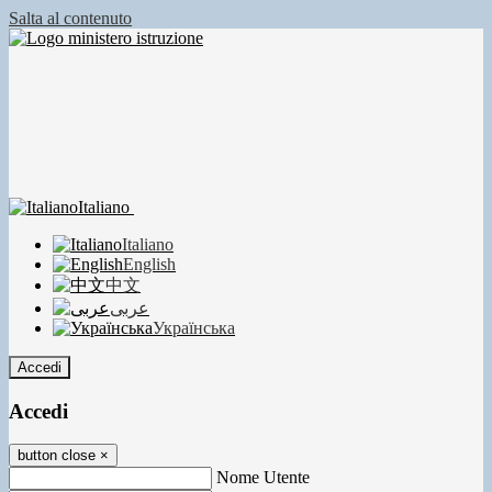
Salta al contenuto
Italiano
Italiano
English
中文
عربى
Українська
Accedi
Accedi
button close
×
Nome Utente