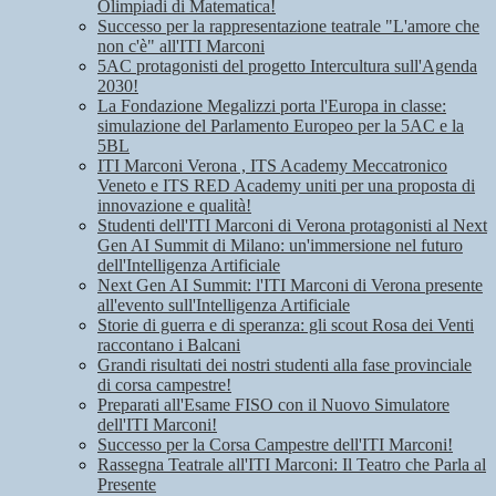
Olimpiadi di Matematica!
Successo per la rappresentazione teatrale "L'amore che
non c'è" all'ITI Marconi
5AC protagonisti del progetto Intercultura sull'Agenda
2030!
La Fondazione Megalizzi porta l'Europa in classe:
simulazione del Parlamento Europeo per la 5AC e la
5BL
ITI Marconi Verona , ITS Academy Meccatronico
Veneto e ITS RED Academy uniti per una proposta di
innovazione e qualità!
Studenti dell'ITI Marconi di Verona protagonisti al Next
Gen AI Summit di Milano: un'immersione nel futuro
dell'Intelligenza Artificiale
Next Gen AI Summit: l'ITI Marconi di Verona presente
all'evento sull'Intelligenza Artificiale
Storie di guerra e di speranza: gli scout Rosa dei Venti
raccontano i Balcani
Grandi risultati dei nostri studenti alla fase provinciale
di corsa campestre!
Preparati all'Esame FISO con il Nuovo Simulatore
dell'ITI Marconi!
Successo per la Corsa Campestre dell'ITI Marconi!
Rassegna Teatrale all'ITI Marconi: Il Teatro che Parla al
Presente