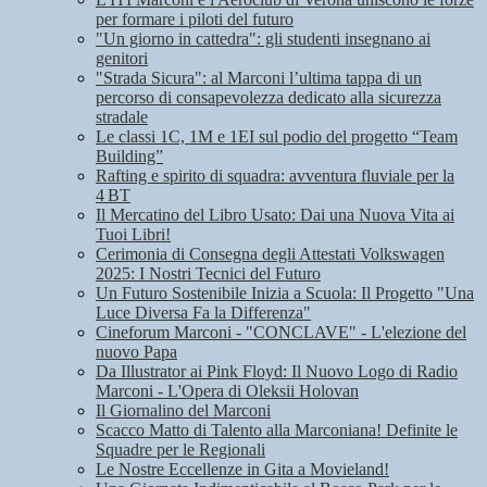
per formare i piloti del futuro
"Un giorno in cattedra": gli studenti insegnano ai
genitori
"Strada Sicura": al Marconi l’ultima tappa di un
percorso di consapevolezza dedicato alla sicurezza
stradale
Le classi 1C, 1M e 1EI sul podio del progetto “Team
Building”
Rafting e spirito di squadra: avventura fluviale per la
4 BT
Il Mercatino del Libro Usato: Dai una Nuova Vita ai
Tuoi Libri!
Cerimonia di Consegna degli Attestati Volkswagen
2025: I Nostri Tecnici del Futuro
Un Futuro Sostenibile Inizia a Scuola: Il Progetto "Una
Luce Diversa Fa la Differenza"
Cineforum Marconi - "CONCLAVE" - L'elezione del
nuovo Papa
Da Illustrator ai Pink Floyd: Il Nuovo Logo di Radio
Marconi - L'Opera di Oleksii Holovan
Il Giornalino del Marconi
Scacco Matto di Talento alla Marconiana! Definite le
Squadre per le Regionali
Le Nostre Eccellenze in Gita a Movieland!