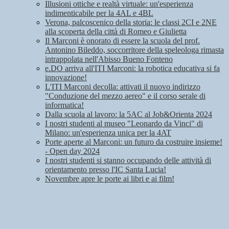
Illusioni ottiche e realtà virtuale: un'esperienza
indimenticabile per la 4AL e 4BL
Verona, palcoscenico della storia: le classi 2CI e 2NE
alla scoperta della città di Romeo e Giulietta
Il Marconi è onorato di essere la scuola del prof.
Antonino Bileddo, soccorritore della speleologa rimasta
intrappolata nell'Abisso Bueno Fonteno
e.DO arriva all'ITI Marconi: la robotica educativa si fa
innovazione!
L'ITI Marconi decolla: attivati il nuovo indirizzo
"Conduzione del mezzo aereo" e il corso serale di
informatica!
Dalla scuola al lavoro: la 5AC al Job&Orienta 2024
I nostri studenti al museo "Leonardo da Vinci" di
Milano: un'esperienza unica per la 4AT
Porte aperte al Marconi: un futuro da costruire insieme!
- Open day 2024
I nostri studenti si stanno occupando delle attività di
orientamento presso l'IC Santa Lucia!
Novembre apre le porte ai libri e ai film!