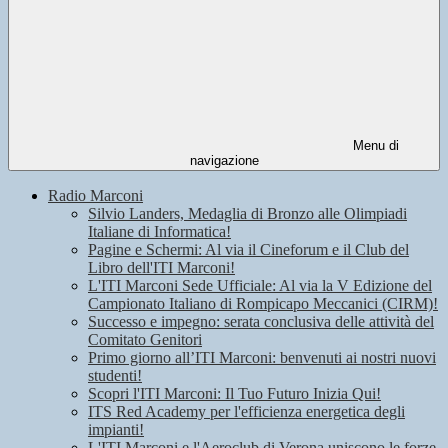
Menu di
navigazione
Radio Marconi
Silvio Landers, Medaglia di Bronzo alle Olimpiadi
Italiane di Informatica!
Pagine e Schermi: Al via il Cineforum e il Club del
Libro dell'ITI Marconi!
L'ITI Marconi Sede Ufficiale: Al via la V Edizione del
Campionato Italiano di Rompicapo Meccanici (CIRM)!
Successo e impegno: serata conclusiva delle attività del
Comitato Genitori
Primo giorno all’ITI Marconi: benvenuti ai nostri nuovi
studenti!
Scopri l'ITI Marconi: Il Tuo Futuro Inizia Qui!
ITS Red Academy per l'efficienza energetica degli
impianti!
L'ITI Marconi e l'Aeroclub di Verona uniscono le forze