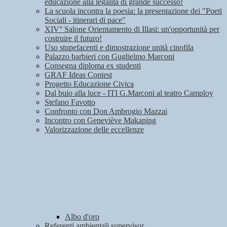
educazione alla legalità di grande successo!
La scuola incontra la poesia: la presentazione dei "Poeti
Sociali - itinerari di pace"
XIV° Salone Orientamento di Illasi: un'opportunità per
costruire il futuro!
Uso stupefacenti e dimostrazione unità cinofila
Palazzo barbieri con Guglielmo Marconi
Consegna diploma ex studenti
GRAF Ideas Contest
Progetto Educazione Civica
Dal buio alla luce - ITI G.Marconi al teatro Camploy
Stefano Favotto
Confronto con Don Ambrogio Mazzai
Incontro con Geneviève Makaping
Valorizzazione delle eccellenze
Albo d'oro
Referenti ambientali supervisor