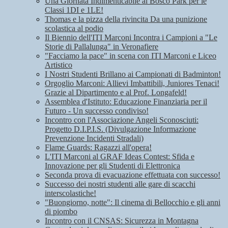
Una Giornata Indimenticabile al Bosco Park per le
Classi 1DI e 1LE!
Thomas e la pizza della rivincita Da una punizione
scolastica al podio
Il Biennio dell'ITI Marconi Incontra i Campioni a "Le
Storie di Pallalunga" in Veronafiere
"Facciamo la pace" in scena con ITI Marconi e Liceo
Artistico
I Nostri Studenti Brillano ai Campionati di Badminton!
Orgoglio Marconi: Allievi Imbattibili, Juniores Tenaci!
Grazie al Dipartimento e al Prof. Longafeld!
Assemblea d'Istituto: Educazione Finanziaria per il
Futuro - Un successo condiviso!
Incontro con l'Associazione Angeli Sconosciuti:
Progetto D.I.P.I.S. (Divulgazione Informazione
Prevenzione Incidenti Stradali)
Flame Guards: Ragazzi all'opera!
L'ITI Marconi al GRAF Ideas Contest: Sfida e
Innovazione per gli Studenti di Elettronica
Seconda prova di evacuazione effettuata con successo!
Successo dei nostri studenti alle gare di scacchi
interscolastiche!
"Buongiorno, notte": Il cinema di Bellocchio e gli anni
di piombo
Incontro con il CNSAS: Sicurezza in Montagna