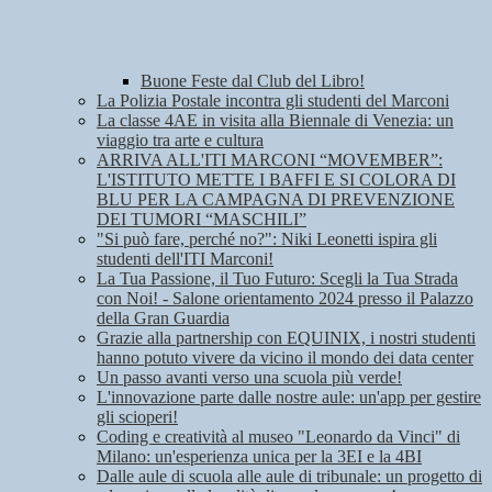
Buone Feste dal Club del Libro!
La Polizia Postale incontra gli studenti del Marconi
La classe 4AE in visita alla Biennale di Venezia: un
viaggio tra arte e cultura
ARRIVA ALL'ITI MARCONI “MOVEMBER”:
L'ISTITUTO METTE I BAFFI E SI COLORA DI
BLU PER LA CAMPAGNA DI PREVENZIONE
DEI TUMORI “MASCHILI”
"Si può fare, perché no?": Niki Leonetti ispira gli
studenti dell'ITI Marconi!
La Tua Passione, il Tuo Futuro: Scegli la Tua Strada
con Noi! - Salone orientamento 2024 presso il Palazzo
della Gran Guardia
Grazie alla partnership con EQUINIX, i nostri studenti
hanno potuto vivere da vicino il mondo dei data center
Un passo avanti verso una scuola più verde!
L'innovazione parte dalle nostre aule: un'app per gestire
gli scioperi!
Coding e creatività al museo "Leonardo da Vinci" di
Milano: un'esperienza unica per la 3EI e la 4BI
Dalle aule di scuola alle aule di tribunale: un progetto di