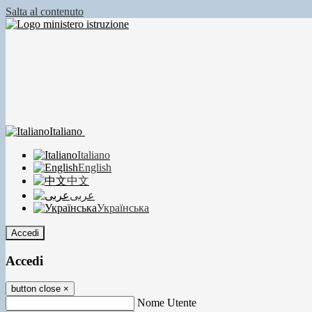
Salta al contenuto
Italiano
Italiano
English
中文
عربى
Українська
Accedi
Accedi
button close
×
Nome Utente