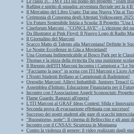
Le classi 1C, 1M e 1EI sul podio del progetto “Team Bui
Rafting e spirito di squadra: avventura fluviale per la 4 B
Il Mercatino del Libro Usato: Dai una Nuova Vita ai Tuoi
Cerimonia di Consegna degli Attestati Volkswagen 2025: 
Un Futuro Sostenibile Inizia a Scuola: Il Progetto "Una 
Cineforum Marconi - "CONCLAVE" - L'elezione del n
Da Illustrator ai Pink Floyd: Il Nuovo Logo di Radio Ma
Il Giornalino del Marconi
Scacco Matto di Talento alla Marconiana! Definite le Squ
Le Nostre Eccellenze in Gita a Movieland!
Una Giornata Indimenticabile al Bosco Park per le Class
Thomas e la pizza della rivincita Da una punizione scolas
Il Biennio dell'ITI Marconi Incontra i Campioni a "Le Sto
"Facciamo la pace" in scena con ITI Marconi e Liceo Art
I Nostri Studenti Brillano ai Campionati di Badminton!
Orgoglio Marconi: Allievi Imbattibili, Juniores Tenaci! G
Assemblea d'Istituto: Educazione Finanziaria per il Futu
Incontro con l'Associazione Angeli Sconosciuti: Progetto
Flame Guards: Ragazzi all'opera!
L'ITI Marconi al GRAF Ideas Contest: Sfida e Innovazione
Seconda prova di evacuazione effettuata con successo!
Successo dei nostri studenti alle gare di scacchi interscola
"Buongiorno, notte": Il cinema di Bellocchio e gli anni 
Incontro con il CNSAS: Sicurezza in Montagna
Contro la violenza di genere: il video realizzato dagli stu