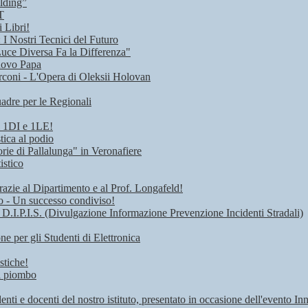
lding”
T
 Libri!
I Nostri Tecnici del Futuro
Luce Diversa Fa la Differenza"
uovo Papa
rconi - L'Opera di Oleksii Holovan
adre per le Regionali
i 1DI e 1LE!
tica al podio
rie di Pallalunga" in Veronafiere
istico
razie al Dipartimento e al Prof. Longafeld!
ro - Un successo condiviso!
 D.I.P.I.S. (Divulgazione Informazione Prevenzione Incidenti Stradali)
 per gli Studenti di Elettronica
stiche!
di piombo
denti e docenti del nostro istituto, presentato in occasione dell'evento I