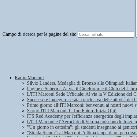
Campo di ricerca per le pagine del sito
Radio Marconi
Silvio Landers, Medaglia di Bronzo alle Olimpiadi Italian
Pagine e Schermi: Al via il Cineforum e il Club del Libro
L'ITI Marconi Sede Ufficiale: Al via la V Edizione del
Successo e impegno: serata conclusiva delle attività del 
Primo giorno all’ITI Marconi: benvenuti ai nostri nuovi s
Scopri l'ITI Marconi: Il Tuo Futuro Inizia Qui!
ITS Red Academy per l'efficienza energetica degli impian
L'ITI Marconi e l'Aeroclub di Verona uniscono le forze pe
"Un giorno in cattedra": gli studenti insegnano ai genitori
"Strada Sicura": al Marconi l’ultima tappa di un percorso