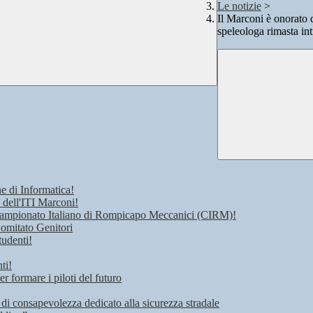
Le notizie
>
Il Marconi è onorato d
speleologa rimasta in
e di Informatica!
 dell'ITI Marconi!
 Campionato Italiano di Rompicapo Meccanici (CIRM)!
Comitato Genitori
tudenti!
ti!
r formare i piloti del futuro
 di consapevolezza dedicato alla sicurezza stradale