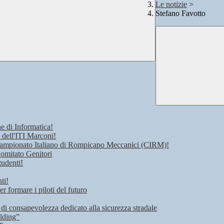
Le notizie
>
Stefano Favotto
e di Informatica!
 dell'ITI Marconi!
 Campionato Italiano di Rompicapo Meccanici (CIRM)!
Comitato Genitori
tudenti!
ti!
r formare i piloti del futuro
 di consapevolezza dedicato alla sicurezza stradale
lding”