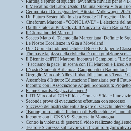
Rafting e spirito di squadra: avventura fluviale per la 4 B
Il Mercatino del Libro Usato: Dai una Nuova Vita ai Tuoi
Cerimonia di Consegna degli Attestati Volkswagen 2025: 
Un Futuro Sostenibile Inizia a Scuola: Il Progetto "Una 
Cineforum Marconi - "CONCLAVE" - L'elezione del n
Da Illustrator ai Pink Floyd: Il Nuovo Logo di Radio Ma
Il Giornalino del Marconi
Scacco Matto di Talento alla Marconiana! Definite le Squ
Le Nostre Eccellenze in Gita a Movieland!
Una Giornata Indimenticabile al Bosco Park per le Class
Thomas e la pizza della rivincita Da una punizione scolas
Il Biennio dell'ITI Marconi Incontra i Campioni a "Le Sto
"Facciamo la pace" in scena con ITI Marconi e Liceo Art
I Nostri Studenti Brillano ai Campionati di Badminton!
Orgoglio Marconi: Allievi Imbattibili, Juniores Tenaci! G
Assemblea d'Istituto: Educazione Finanziaria per il Futu
Incontro con l'Associazione Angeli Sconosciuti: Progetto
Flame Guards: Ragazzi all'opera!
L'ITI Marconi al GRAF Ideas Contest: Sfida e Innovazione
Seconda prova di evacuazione effettuata con successo!
Successo dei nostri studenti alle gare di scacchi interscola
"Buongiorno, notte": Il cinema di Bellocchio e gli anni 
Incontro con il CNSAS: Sicurezza in Montagna
Contro la violenza di genere: il video realizzato dagli stu
Teatro e Sicurezza sul Lavoro: un Incontro Significativo 