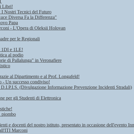
T
 Libri!
I Nostri Tecnici del Futuro
Luce Diversa Fa la Differenza"
uovo Papa
rconi - L'Opera di Oleksii Holovan
adre per le Regionali
i 1DI e 1LE!
tica al podio
rie di Pallalunga" in Veronafiere
istico
razie al Dipartimento e al Prof. Longafeld!
ro - Un successo condiviso!
 D.I.P.I.S. (Divulgazione Informazione Prevenzione Incidenti Stradali)
 per gli Studenti di Elettronica
stiche!
di piombo
denti e docenti del nostro istituto, presentato in occasione dell'evento I
all'ITI Marconi