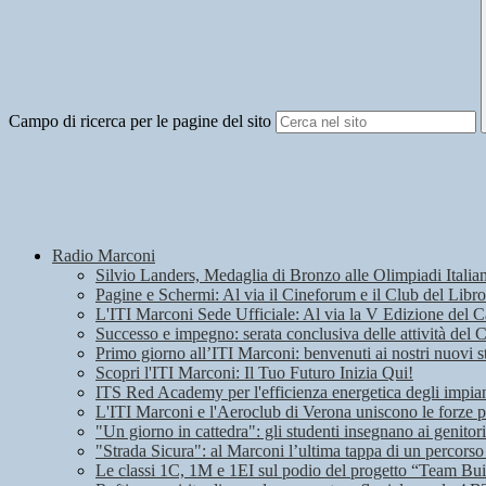
Campo di ricerca per le pagine del sito
Radio Marconi
Silvio Landers, Medaglia di Bronzo alle Olimpiadi Italian
Pagine e Schermi: Al via il Cineforum e il Club del Libro
L'ITI Marconi Sede Ufficiale: Al via la V Edizione del
Successo e impegno: serata conclusiva delle attività del 
Primo giorno all’ITI Marconi: benvenuti ai nostri nuovi s
Scopri l'ITI Marconi: Il Tuo Futuro Inizia Qui!
ITS Red Academy per l'efficienza energetica degli impian
L'ITI Marconi e l'Aeroclub di Verona uniscono le forze pe
"Un giorno in cattedra": gli studenti insegnano ai genitori
"Strada Sicura": al Marconi l’ultima tappa di un percorso
Le classi 1C, 1M e 1EI sul podio del progetto “Team Bui