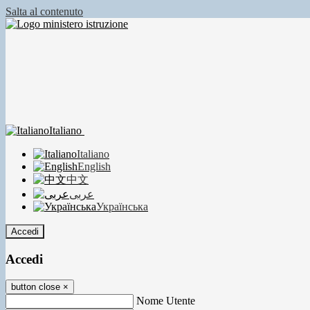
Salta al contenuto
Italiano
Italiano
English
中文
عربى
Українська
Accedi
Accedi
button close
×
Nome Utente