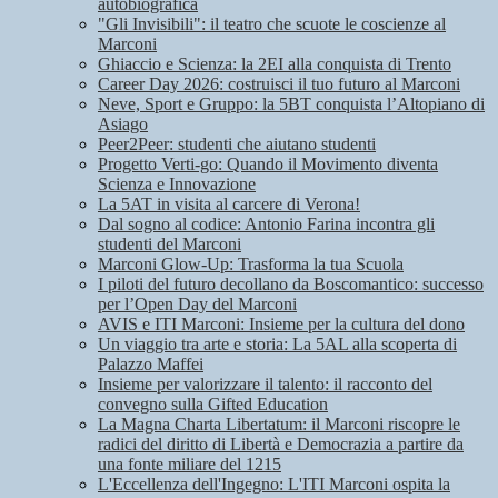
autobiografica
"Gli Invisibili": il teatro che scuote le coscienze al
Marconi
Ghiaccio e Scienza: la 2EI alla conquista di Trento
Career Day 2026: costruisci il tuo futuro al Marconi
Neve, Sport e Gruppo: la 5BT conquista l’Altopiano di
Asiago
Peer2Peer: studenti che aiutano studenti
Progetto Verti-go: Quando il Movimento diventa
Scienza e Innovazione
La 5AT in visita al carcere di Verona!
Dal sogno al codice: Antonio Farina incontra gli
studenti del Marconi
Marconi Glow-Up: Trasforma la tua Scuola
I piloti del futuro decollano da Boscomantico: successo
per l’Open Day del Marconi
AVIS e ITI Marconi: Insieme per la cultura del dono
Un viaggio tra arte e storia: La 5AL alla scoperta di
Palazzo Maffei
Insieme per valorizzare il talento: il racconto del
convegno sulla Gifted Education
La Magna Charta Libertatum: il Marconi riscopre le
radici del diritto di Libertà e Democrazia a partire da
una fonte miliare del 1215
L'Eccellenza dell'Ingegno: L'ITI Marconi ospita la