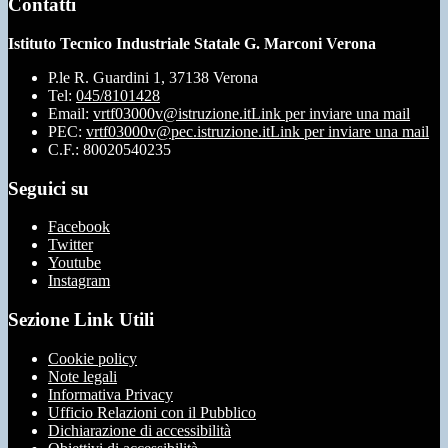
Contatti
Istituto Tecnico Industriale Statale G. Marconi Verona
P.le R. Guardini 1, 37138 Verona
Tel:
045/8101428
Email:
vrtf03000v@istruzione.it
Link per inviare una mail
PEC:
vrtf03000v@pec.istruzione.it
Link per inviare una mail
C.F.: 80020540235
Seguici su
Facebook
Twitter
Youtube
Instagram
Sezione Link Utili
Cookie policy
Note legali
Informativa Privacy
Ufficio Relazioni con il Pubblico
Dichiarazione di accessibilità