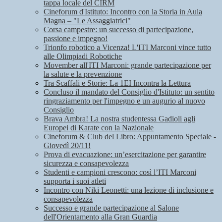
tappa locale del CIRM
Cineforum d'Istituto: Incontro con la Storia in Aula
Magna – "Le Assaggiatrici"
Corsa campestre: un successo di partecipazione,
passione e impegno!
Trionfo robotico a Vicenza! L'ITI Marconi vince tutto
alle Olimpiadi Robotiche
Movember all'ITI Marconi: grande partecipazione per
la salute e la prevenzione
Tra Scaffali e Storie: La 1EI Incontra la Lettura
Concluso il mandato del Consiglio d'Istituto: un sentito
ringraziamento per l'impegno e un augurio al nuovo
Consiglio
Brava Ambra! La nostra studentessa Gadioli agli
Europei di Karate con la Nazionale
Cineforum & Club del Libro: Appuntamento Speciale -
Giovedì 20/11!
Prova di evacuazione: un’esercitazione per garantire
sicurezza e consapevolezza
Studenti e campioni crescono: così l’ITI Marconi
supporta i suoi atleti
Incontro con Niki Leonetti: una lezione di inclusione e
consapevolezza
Successo e grande partecipazione al Salone
dell'Orientamento alla Gran Guardia