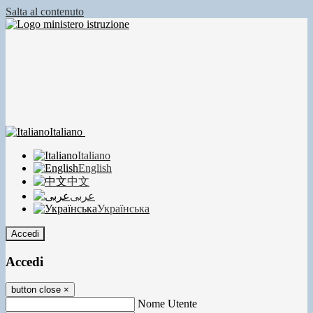
Salta al contenuto
Italiano
Italiano
English
中文
عربى
Українська
Accedi
Accedi
button close
×
Nome Utente