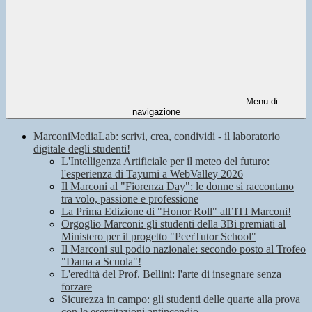
Menu di
navigazione
MarconiMediaLab: scrivi, crea, condividi - il laboratorio
digitale degli studenti!
L'Intelligenza Artificiale per il meteo del futuro:
l'esperienza di Tayumi a WebValley 2026
Il Marconi al "Fiorenza Day": le donne si raccontano
tra volo, passione e professione
La Prima Edizione di "Honor Roll" all’ITI Marconi!
Orgoglio Marconi: gli studenti della 3Bi premiati al
Ministero per il progetto "PeerTutor School"
Il Marconi sul podio nazionale: secondo posto al Trofeo
"Dama a Scuola"!
L'eredità del Prof. Bellini: l'arte di insegnare senza
forzare
Sicurezza in campo: gli studenti delle quarte alla prova
con le esercitazioni antincendio