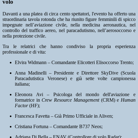
volo
Davanti a una platea di circa cento spettatori, l'evento ha offerto una
straordinaria tavola rotonda che ha riunito figure femminili di spicco
impegnate nell’aviazione civile, nella medicina aeronautica, nel
controllo del traffico aereo, nel paracadutismo, nell’aerosoccorso e
nella protezione civile.
Tra le relatrici che hanno condiviso la propria esperienza
professionale e di vita:
Elvira Widmann – Comandante Elicotteri Elisoccorso Trento;
Anna Madinelli – Presidente e Direttore SkyDive (Scuola
Paracadutistica Veronese) e già sette volte campionessa
italiana;
Eleonora Avi – Psicologa del mondo dell'aviazione e
formatrice in
Crew Resource Management
(CRM) e
Human
Factor
(HF);
Francesca Favetta – Già Primo Ufficiale in Aliven;
Cristiana Fortuna – Comandante B737 Neos;
Adriana Di Bella – ENAV (Controllore di volo Radar);