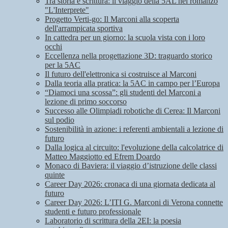
Tra storia e scrittura: il viaggio della 5AL nel romanzo
"L'Interprete"
Progetto Verti-go: Il Marconi alla scoperta
dell'arrampicata sportiva
In cattedra per un giorno: la scuola vista con i loro
occhi
Eccellenza nella progettazione 3D: traguardo storico
per la 5AC
Il futuro dell'elettronica si costruisce al Marconi
Dalla teoria alla pratica: la 5AC in campo per l’Europa
“Diamoci una scossa”: gli studenti del Marconi a
lezione di primo soccorso
Successo alle Olimpiadi robotiche di Cerea: Il Marconi
sul podio
Sostenibilità in azione: i referenti ambientali a lezione di
futuro
Dalla logica al circuito: l'evoluzione della calcolatrice di
Matteo Maggiotto ed Efrem Doardo
Monaco di Baviera: il viaggio d’istruzione delle classi
quinte
Career Day 2026: cronaca di una giornata dedicata al
futuro
Career Day 2026: L’ITI G. Marconi di Verona connette
studenti e futuro professionale
Laboratorio di scrittura della 2EI: la poesia