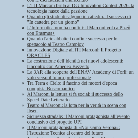
L'ITI Marconi brilla al DG Innovation Contest 2026: la
tecnologia nasce dalla passione
Quando gli studenti salgono in cattedra: il successo di
"In cattedra per un giorno"
L’Informatica non ha confini: il Marconi vola a Plzeň
con Erasmus+
Quando l'arte abbatte i confini: successo per lo
spettacolo al Teatro Camploy
Innovazione Digitale all'ITI Marconi: Il Progetto
ORACLES
La costruzione dell’identità nei nuovi adolescenti:
l'incontro con Amedeo Bezzetto
La 3AR alla scoperta dell'ENAV Academy di Forlì: un
volo verso il futuro professionale
Tra Terra e Cielo: il fascino dei motori d'epoca
conquista Boscomantico
Al Marconi la lettura si fa social: il successo dello
Speed Date Letterario
Teatro al Marconi: la lotta per la verità in scena con
Ibsen
Sicurezza stradale: il Marconi protagonista all’evento
conclusivo del progetto UPI
Il Marconi protagonista di «Noi siamo Verona»:
l’Istruzione Tecnica al centro del futuro