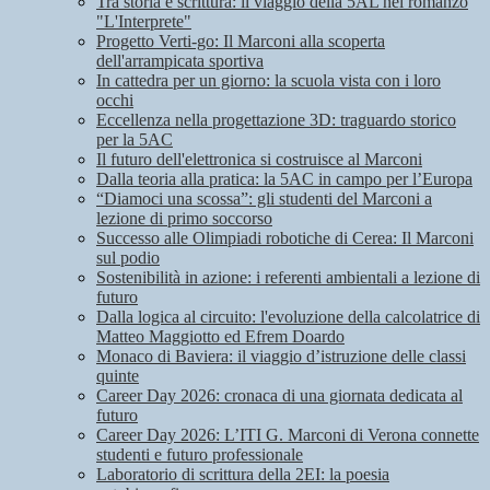
Tra storia e scrittura: il viaggio della 5AL nel romanzo
"L'Interprete"
Progetto Verti-go: Il Marconi alla scoperta
dell'arrampicata sportiva
In cattedra per un giorno: la scuola vista con i loro
occhi
Eccellenza nella progettazione 3D: traguardo storico
per la 5AC
Il futuro dell'elettronica si costruisce al Marconi
Dalla teoria alla pratica: la 5AC in campo per l’Europa
“Diamoci una scossa”: gli studenti del Marconi a
lezione di primo soccorso
Successo alle Olimpiadi robotiche di Cerea: Il Marconi
sul podio
Sostenibilità in azione: i referenti ambientali a lezione di
futuro
Dalla logica al circuito: l'evoluzione della calcolatrice di
Matteo Maggiotto ed Efrem Doardo
Monaco di Baviera: il viaggio d’istruzione delle classi
quinte
Career Day 2026: cronaca di una giornata dedicata al
futuro
Career Day 2026: L’ITI G. Marconi di Verona connette
studenti e futuro professionale
Laboratorio di scrittura della 2EI: la poesia