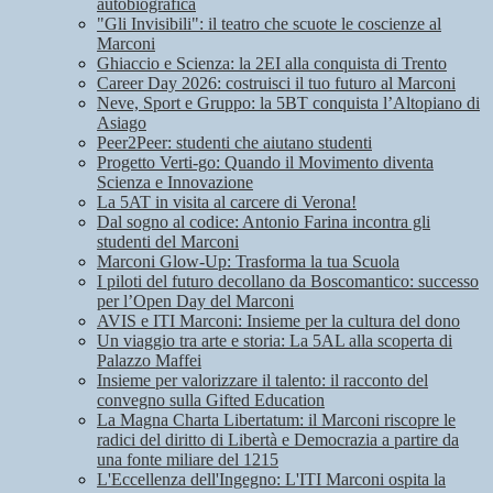
autobiografica
"Gli Invisibili": il teatro che scuote le coscienze al
Marconi
Ghiaccio e Scienza: la 2EI alla conquista di Trento
Career Day 2026: costruisci il tuo futuro al Marconi
Neve, Sport e Gruppo: la 5BT conquista l’Altopiano di
Asiago
Peer2Peer: studenti che aiutano studenti
Progetto Verti-go: Quando il Movimento diventa
Scienza e Innovazione
La 5AT in visita al carcere di Verona!
Dal sogno al codice: Antonio Farina incontra gli
studenti del Marconi
Marconi Glow-Up: Trasforma la tua Scuola
I piloti del futuro decollano da Boscomantico: successo
per l’Open Day del Marconi
AVIS e ITI Marconi: Insieme per la cultura del dono
Un viaggio tra arte e storia: La 5AL alla scoperta di
Palazzo Maffei
Insieme per valorizzare il talento: il racconto del
convegno sulla Gifted Education
La Magna Charta Libertatum: il Marconi riscopre le
radici del diritto di Libertà e Democrazia a partire da
una fonte miliare del 1215
L'Eccellenza dell'Ingegno: L'ITI Marconi ospita la