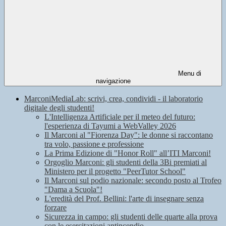
Menu di
navigazione
MarconiMediaLab: scrivi, crea, condividi - il laboratorio
digitale degli studenti!
L'Intelligenza Artificiale per il meteo del futuro:
l'esperienza di Tayumi a WebValley 2026
Il Marconi al "Fiorenza Day": le donne si raccontano
tra volo, passione e professione
La Prima Edizione di "Honor Roll" all’ITI Marconi!
Orgoglio Marconi: gli studenti della 3Bi premiati al
Ministero per il progetto "PeerTutor School"
Il Marconi sul podio nazionale: secondo posto al Trofeo
"Dama a Scuola"!
L'eredità del Prof. Bellini: l'arte di insegnare senza
forzare
Sicurezza in campo: gli studenti delle quarte alla prova
con le esercitazioni antincendio