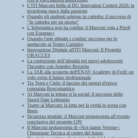
L'ITI Marconi brilla al DG Innovation Contest 2026: la
tecnologia nasce dalla passione
Quando gli studenti salgono in cattedra: il successo di
"In cattedra per un giorno"
L’Informatica non ha confini: il Marconi vola a Plzeň
con Erasmus+
Quando l'arte abbatte i confini: successo per lo
spettacolo al Teatro Camploy
Innovazione Digitale all'ITI Marconi: Il Progetto
ORACLES
La costruzione dell’identità nei nuovi adolescenti:
l'incontro con Amedeo Bezzetto
La 3AR alla scoperta dell'ENAV Academy di Forlì: un
volo verso il futuro professionale
Tra Terra e Cielo: il fascino dei motori d'epoca
conquista Boscomantico
Al Marconi la lettura si fa social: il successo dello
Speed Date Letterario
Teatro al Marconi: la lotta per la verità in scena con
Ibsen
Sicurezza stradale: il Marconi protagonista all’evento
conclusivo del progetto UPI
Il Marconi protagonista di «Noi siamo Verona»:
l’Istruzione Tecnica al centro del futuro