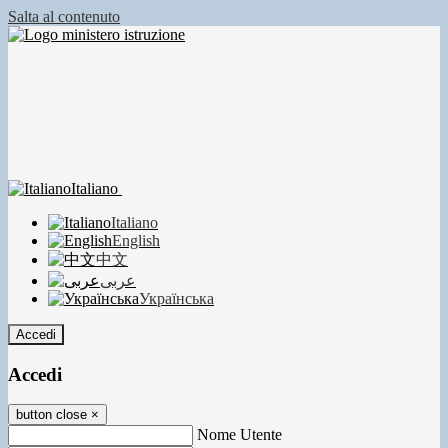
Salta al contenuto
Italiano
Italiano
English
中文
عربى
Українська
Accedi
Accedi
button close
×
Nome Utente