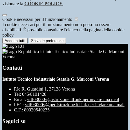
visionare la
COOKIE POLICY
.
Cookie necessari per il funzionamento
I cookie necessari per il funzionamento non possono essere
disabilitati. È possibile consultare l'elenco nella pagina della cookie
policy.
Accetta tutti
Salva le preferenze
Istituto Tecnico Industriale Statale G. Marconi
Verona
Contatti
Istituto Tecnico Industriale Statale G. Marconi Verona
P.le R. Guardini 1, 37138 Verona
Tel:
045/8101428
Email:
vrtf03000v@istruzione.it
Link per inviare una mail
PEC:
vrtf03000v@pec.istruzione.it
Link per inviare una mail
C.F.: 80020540235
Seguici su