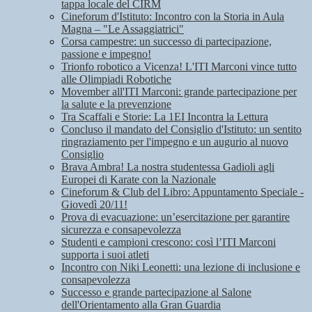
tappa locale del CIRM
Cineforum d'Istituto: Incontro con la Storia in Aula
Magna – "Le Assaggiatrici"
Corsa campestre: un successo di partecipazione,
passione e impegno!
Trionfo robotico a Vicenza! L'ITI Marconi vince tutto
alle Olimpiadi Robotiche
Movember all'ITI Marconi: grande partecipazione per
la salute e la prevenzione
Tra Scaffali e Storie: La 1EI Incontra la Lettura
Concluso il mandato del Consiglio d'Istituto: un sentito
ringraziamento per l'impegno e un augurio al nuovo
Consiglio
Brava Ambra! La nostra studentessa Gadioli agli
Europei di Karate con la Nazionale
Cineforum & Club del Libro: Appuntamento Speciale -
Giovedì 20/11!
Prova di evacuazione: un’esercitazione per garantire
sicurezza e consapevolezza
Studenti e campioni crescono: così l’ITI Marconi
supporta i suoi atleti
Incontro con Niki Leonetti: una lezione di inclusione e
consapevolezza
Successo e grande partecipazione al Salone
dell'Orientamento alla Gran Guardia