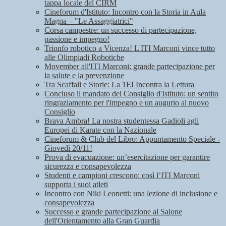
tappa locale del CIRM
Cineforum d'Istituto: Incontro con la Storia in Aula
Magna – "Le Assaggiatrici"
Corsa campestre: un successo di partecipazione,
passione e impegno!
Trionfo robotico a Vicenza! L'ITI Marconi vince tutto
alle Olimpiadi Robotiche
Movember all'ITI Marconi: grande partecipazione per
la salute e la prevenzione
Tra Scaffali e Storie: La 1EI Incontra la Lettura
Concluso il mandato del Consiglio d'Istituto: un sentito
ringraziamento per l'impegno e un augurio al nuovo
Consiglio
Brava Ambra! La nostra studentessa Gadioli agli
Europei di Karate con la Nazionale
Cineforum & Club del Libro: Appuntamento Speciale -
Giovedì 20/11!
Prova di evacuazione: un’esercitazione per garantire
sicurezza e consapevolezza
Studenti e campioni crescono: così l’ITI Marconi
supporta i suoi atleti
Incontro con Niki Leonetti: una lezione di inclusione e
consapevolezza
Successo e grande partecipazione al Salone
dell'Orientamento alla Gran Guardia