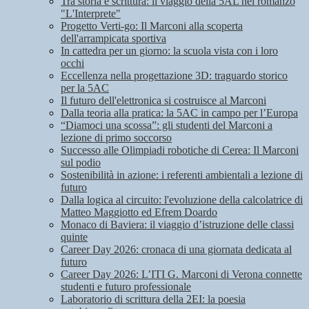
Tra storia e scrittura: il viaggio della 5AL nel romanzo
"L'Interprete"
Progetto Verti-go: Il Marconi alla scoperta
dell'arrampicata sportiva
In cattedra per un giorno: la scuola vista con i loro
occhi
Eccellenza nella progettazione 3D: traguardo storico
per la 5AC
Il futuro dell'elettronica si costruisce al Marconi
Dalla teoria alla pratica: la 5AC in campo per l’Europa
“Diamoci una scossa”: gli studenti del Marconi a
lezione di primo soccorso
Successo alle Olimpiadi robotiche di Cerea: Il Marconi
sul podio
Sostenibilità in azione: i referenti ambientali a lezione di
futuro
Dalla logica al circuito: l'evoluzione della calcolatrice di
Matteo Maggiotto ed Efrem Doardo
Monaco di Baviera: il viaggio d’istruzione delle classi
quinte
Career Day 2026: cronaca di una giornata dedicata al
futuro
Career Day 2026: L’ITI G. Marconi di Verona connette
studenti e futuro professionale
Laboratorio di scrittura della 2EI: la poesia