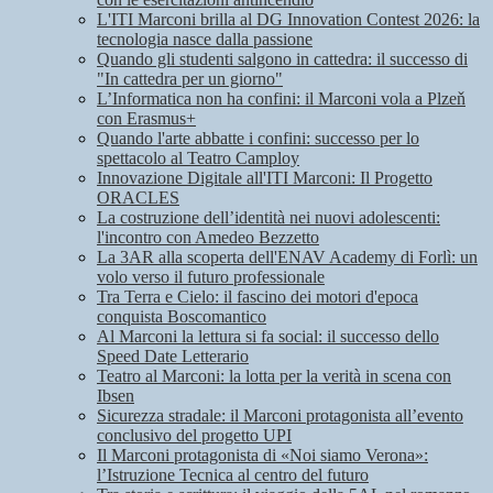
L'ITI Marconi brilla al DG Innovation Contest 2026: la
tecnologia nasce dalla passione
Quando gli studenti salgono in cattedra: il successo di
"In cattedra per un giorno"
L’Informatica non ha confini: il Marconi vola a Plzeň
con Erasmus+
Quando l'arte abbatte i confini: successo per lo
spettacolo al Teatro Camploy
Innovazione Digitale all'ITI Marconi: Il Progetto
ORACLES
La costruzione dell’identità nei nuovi adolescenti:
l'incontro con Amedeo Bezzetto
La 3AR alla scoperta dell'ENAV Academy di Forlì: un
volo verso il futuro professionale
Tra Terra e Cielo: il fascino dei motori d'epoca
conquista Boscomantico
Al Marconi la lettura si fa social: il successo dello
Speed Date Letterario
Teatro al Marconi: la lotta per la verità in scena con
Ibsen
Sicurezza stradale: il Marconi protagonista all’evento
conclusivo del progetto UPI
Il Marconi protagonista di «Noi siamo Verona»:
l’Istruzione Tecnica al centro del futuro