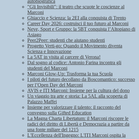
autobiografica
"Gli Invisibili": il teatro che scuote le coscienze al
Marconi
Ghiaccio e Scienza: la 2EI alla conquista di Trento
Career Day 2026: costruisci il tuo futuro al Marconi
Neve, Sport e Gruppo: la 5BT conquista l’Altopiano di
Asiago
Peer2Peer: studenti che aiutano studenti
Progetto Verti-go: Quando il Movimento diventa
Scienza e Innovazione
La 5AT in visita al carcere di Verona!
Dal sogno al codice: Antonio Farina incontra gli
studenti del Marconi
Marconi Glow-Up: Trasforma la tua Scuola
I piloti del futuro decollano da Boscomantico: successo
per l’Open Day del Marconi
AVIS e ITI Marconi: Insieme per la cultura del dono
Un viaggio tra arte e storia: La 5AL alla scoperta di
Palazzo Maffei
Insieme per valorizzare il talento: il racconto del
convegno sulla Gifted Education
La Magna Charta Libertatum: il Marconi riscopre le
radici del diritto di Libertà e Democrazia a partire da
una fonte miliare del 1215
L'Eccellenza dell'Ingegno: L'ITI Marconi ospita la