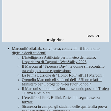
Menu di
navigazione
MarconiMediaLab: scrivi, crea, condividi - il laboratorio
digitale degli studenti!
L'Intelligenza Artificiale per il meteo del futuro:
l'esperienza di Tayumi a WebValley 2026
Il Marconi al "Fiorenza Day": le donne si raccontano
tra volo, passione e professione
La Prima Edizione di "Honor Roll" all’ITI Marconi!
Orgoglio Marconi: gli studenti della 3Bi premiati al
Ministero per il progetto "PeerTutor School"
Il Marconi sul podio nazionale: secondo posto al Trofeo
"Dama a Scuola"!
L'eredità del Prof. Bellini: l'arte di insegnare senza
forzare
Sicurezza in campo: gli studenti delle quarte alla prova
con le esercitazioni antincendio