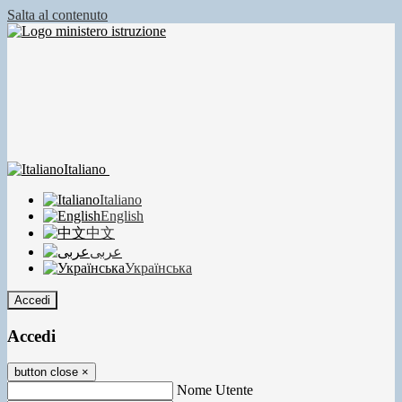
Salta al contenuto
Italiano
Italiano
English
中文
عربى
Українська
Accedi
Accedi
button close
×
Nome Utente