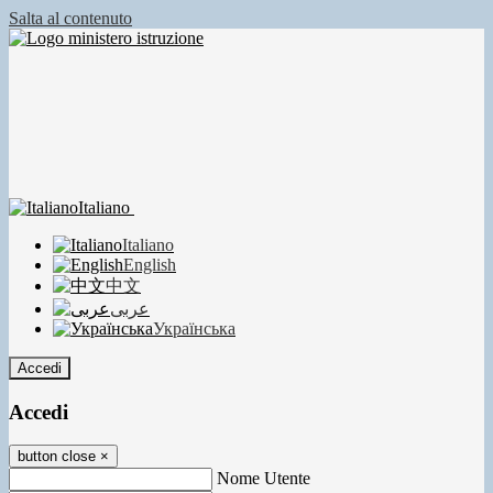
Salta al contenuto
Italiano
Italiano
English
中文
عربى
Українська
Accedi
Accedi
button close
×
Nome Utente