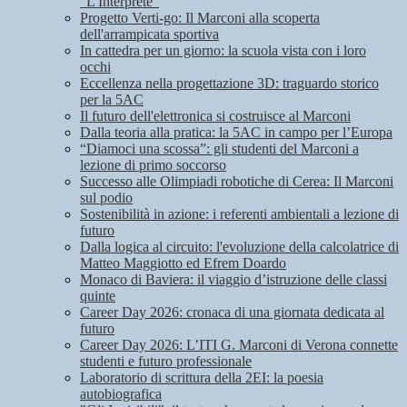
"L'Interprete"
Progetto Verti-go: Il Marconi alla scoperta
dell'arrampicata sportiva
In cattedra per un giorno: la scuola vista con i loro
occhi
Eccellenza nella progettazione 3D: traguardo storico
per la 5AC
Il futuro dell'elettronica si costruisce al Marconi
Dalla teoria alla pratica: la 5AC in campo per l’Europa
“Diamoci una scossa”: gli studenti del Marconi a
lezione di primo soccorso
Successo alle Olimpiadi robotiche di Cerea: Il Marconi
sul podio
Sostenibilità in azione: i referenti ambientali a lezione di
futuro
Dalla logica al circuito: l'evoluzione della calcolatrice di
Matteo Maggiotto ed Efrem Doardo
Monaco di Baviera: il viaggio d’istruzione delle classi
quinte
Career Day 2026: cronaca di una giornata dedicata al
futuro
Career Day 2026: L’ITI G. Marconi di Verona connette
studenti e futuro professionale
Laboratorio di scrittura della 2EI: la poesia
autobiografica