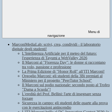
Menu di
navigazione
MarconiMediaLab: scrivi, crea, condividi - il laboratorio
digitale degli studenti!
L'Intelligenza Artificiale per il meteo del futuro:
l'esperienza di Tayumi a WebValley 2026
Il Marconi al "Fiorenza Day": le donne si raccontano
tra volo, passione e professione
La Prima Edizione di "Honor Roll" all’ITI Marconi!
Orgoglio Marconi: gli studenti della 3Bi premiati al
Ministero per il progetto "PeerTutor School"
Il Marconi sul podio nazionale: secondo posto al Trofeo
"Dama a Scuola"!
L'eredità del Prof. Bellini: l'arte di insegnare senza
forzare
Sicurezza in campo: gli studenti delle quarte alla prova
con le esercitazioni antincendio
L'ITI Marconi brilla al DG Innovation Contest 2026: la