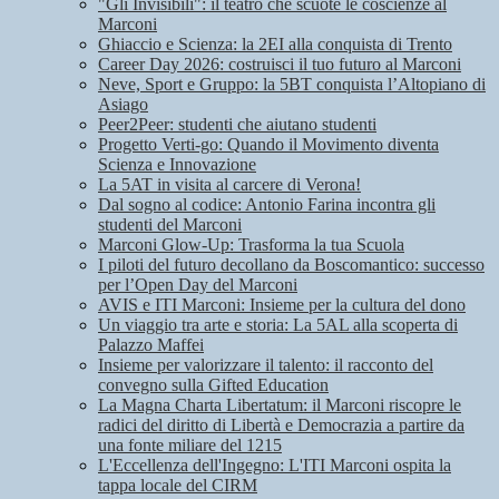
"Gli Invisibili": il teatro che scuote le coscienze al
Marconi
Ghiaccio e Scienza: la 2EI alla conquista di Trento
Career Day 2026: costruisci il tuo futuro al Marconi
Neve, Sport e Gruppo: la 5BT conquista l’Altopiano di
Asiago
Peer2Peer: studenti che aiutano studenti
Progetto Verti-go: Quando il Movimento diventa
Scienza e Innovazione
La 5AT in visita al carcere di Verona!
Dal sogno al codice: Antonio Farina incontra gli
studenti del Marconi
Marconi Glow-Up: Trasforma la tua Scuola
I piloti del futuro decollano da Boscomantico: successo
per l’Open Day del Marconi
AVIS e ITI Marconi: Insieme per la cultura del dono
Un viaggio tra arte e storia: La 5AL alla scoperta di
Palazzo Maffei
Insieme per valorizzare il talento: il racconto del
convegno sulla Gifted Education
La Magna Charta Libertatum: il Marconi riscopre le
radici del diritto di Libertà e Democrazia a partire da
una fonte miliare del 1215
L'Eccellenza dell'Ingegno: L'ITI Marconi ospita la
tappa locale del CIRM