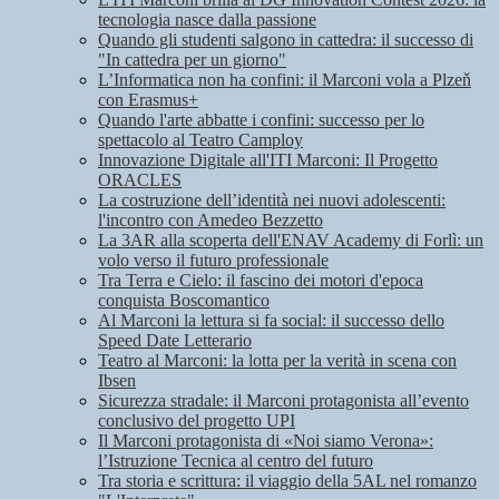
tecnologia nasce dalla passione
Quando gli studenti salgono in cattedra: il successo di
"In cattedra per un giorno"
L’Informatica non ha confini: il Marconi vola a Plzeň
con Erasmus+
Quando l'arte abbatte i confini: successo per lo
spettacolo al Teatro Camploy
Innovazione Digitale all'ITI Marconi: Il Progetto
ORACLES
La costruzione dell’identità nei nuovi adolescenti:
l'incontro con Amedeo Bezzetto
La 3AR alla scoperta dell'ENAV Academy di Forlì: un
volo verso il futuro professionale
Tra Terra e Cielo: il fascino dei motori d'epoca
conquista Boscomantico
Al Marconi la lettura si fa social: il successo dello
Speed Date Letterario
Teatro al Marconi: la lotta per la verità in scena con
Ibsen
Sicurezza stradale: il Marconi protagonista all’evento
conclusivo del progetto UPI
Il Marconi protagonista di «Noi siamo Verona»:
l’Istruzione Tecnica al centro del futuro
Tra storia e scrittura: il viaggio della 5AL nel romanzo