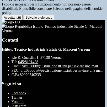
I cookie necessari per il funzionamento non possono essere
disabilitati. È possibile consultare l'elenco nella pagina della cookie
policy.
Accetta tutti
Salva le preferenze
Istituto Tecnico Industriale Statale G. Marconi
Verona
Contatti
Istituto Tecnico Industriale Statale G. Marconi Verona
P.le R. Guardini 1, 37138 Verona
Tel:
045/8101428
Email:
vrtf03000v@istruzione.it
Link per inviare una mail
PEC:
vrtf03000v@pec.istruzione.it
Link per inviare una mail
C.F.: 80020540235
Seguici su
Facebook
Twitter
Youtube
Instagram