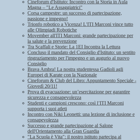
Cineforum d'Istituto: Incontro con la Storia in Aula
Magna – "Le Assaggiatrici"
Corsa campestre: un successo di partecipazione,
passione e impegno!
Trionfo robotico a Vicenza! L'ITI Marconi vince tutto
alle Olimpiadi Robotiche
Movember all'ITI Marconi: grande partecipazione per
la salute e la prevenzione
Tra Scaffali e Storie: La 1EI Incontra la Lettura
Concluso il mandato del Consiglio d'Istituto: un sentito
ringraziamento per l'impegno e un augurio al nuovo
Consiglio
Brava Ambra! La nostra studentessa Gadioli agli
Europei di Karate con la Nazionale
Cineforum & Club del Libro: Appuntamento Speciale -
Giovedì 20/11!
Prova di evacuazione: un’esercitazione per garantire
sicurezza e consapevolezza
Studenti e campioni crescono: così l’ITI Marconi
supporta i suoi atleti
Incontro con Niki Leonetti: una lezione di inclusione e
consapevolezza
Successo e grande partecipazione al Salone
dell'Orientamento alla Gran Guardia
"La Scuola è Vita": il nostro istituto partecipa al