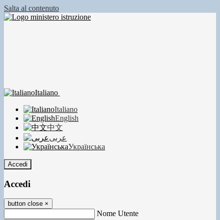
Salta al contenuto
Italiano
Italiano
English
中文
عربى
Українська
Accedi
Accedi
button close
×
Nome Utente