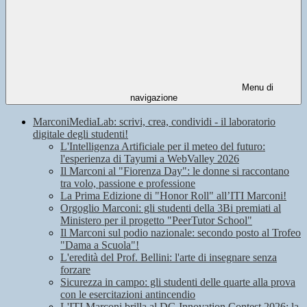
Menu di
navigazione
MarconiMediaLab: scrivi, crea, condividi - il laboratorio
digitale degli studenti!
L'Intelligenza Artificiale per il meteo del futuro:
l'esperienza di Tayumi a WebValley 2026
Il Marconi al "Fiorenza Day": le donne si raccontano
tra volo, passione e professione
La Prima Edizione di "Honor Roll" all’ITI Marconi!
Orgoglio Marconi: gli studenti della 3Bi premiati al
Ministero per il progetto "PeerTutor School"
Il Marconi sul podio nazionale: secondo posto al Trofeo
"Dama a Scuola"!
L'eredità del Prof. Bellini: l'arte di insegnare senza
forzare
Sicurezza in campo: gli studenti delle quarte alla prova
con le esercitazioni antincendio
L'ITI Marconi brilla al DG Innovation Contest 2026: la