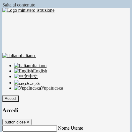
Salta al contenuto
Italiano
Italiano
English
中文
عربى
Українська
Accedi
Accedi
button close
×
Nome Utente