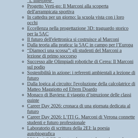
"L'Interprete"
Progetto Verti-go: Il Marconi alla scoperta
dell'arrampicata sportiva
In cattedra per un giorno: la scuola vista con i loro
occhi
Eccellenza nella progettazione 3D: traguardo storico
per la 5AC
Il futuro dell'elettronica si costruisce al Marconi
Dalla teoria alla pratica: la 5AC in campo per l’Europa
“Diamoci una scossa”: gli studenti del Marconi a
lezione di primo soccorso
Successo alle Olimpiadi robotiche di Cerea: Il Marconi
sul podio
Sostenibilità in azione: i referenti ambientali a lezione di
futuro
Dalla logica al circuito: l'evoluzione della calcolatrice di
Matteo Maggiotto ed Efrem Doardo
Monaco di Baviera: il viaggio d’istruzione delle classi
quinte
Career Day 2026: cronaca di una giornata dedicata al
futuro
Career Day 2026: L’ITI G. Marconi di Verona connette
studenti e futuro professionale
Laboratorio di scrittura della 2EI: la poesia
autobiografica