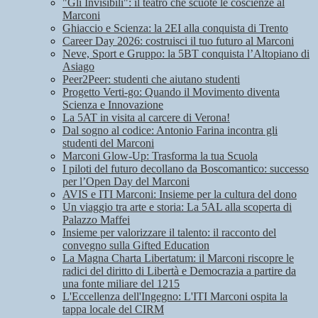
"Gli Invisibili": il teatro che scuote le coscienze al
Marconi
Ghiaccio e Scienza: la 2EI alla conquista di Trento
Career Day 2026: costruisci il tuo futuro al Marconi
Neve, Sport e Gruppo: la 5BT conquista l’Altopiano di
Asiago
Peer2Peer: studenti che aiutano studenti
Progetto Verti-go: Quando il Movimento diventa
Scienza e Innovazione
La 5AT in visita al carcere di Verona!
Dal sogno al codice: Antonio Farina incontra gli
studenti del Marconi
Marconi Glow-Up: Trasforma la tua Scuola
I piloti del futuro decollano da Boscomantico: successo
per l’Open Day del Marconi
AVIS e ITI Marconi: Insieme per la cultura del dono
Un viaggio tra arte e storia: La 5AL alla scoperta di
Palazzo Maffei
Insieme per valorizzare il talento: il racconto del
convegno sulla Gifted Education
La Magna Charta Libertatum: il Marconi riscopre le
radici del diritto di Libertà e Democrazia a partire da
una fonte miliare del 1215
L'Eccellenza dell'Ingegno: L'ITI Marconi ospita la
tappa locale del CIRM