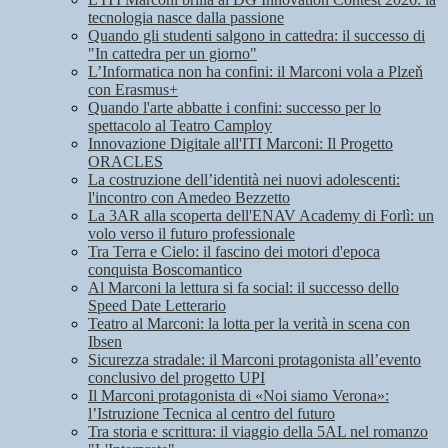
tecnologia nasce dalla passione
Quando gli studenti salgono in cattedra: il successo di
"In cattedra per un giorno"
L’Informatica non ha confini: il Marconi vola a Plzeň
con Erasmus+
Quando l'arte abbatte i confini: successo per lo
spettacolo al Teatro Camploy
Innovazione Digitale all'ITI Marconi: Il Progetto
ORACLES
La costruzione dell’identità nei nuovi adolescenti:
l'incontro con Amedeo Bezzetto
La 3AR alla scoperta dell'ENAV Academy di Forlì: un
volo verso il futuro professionale
Tra Terra e Cielo: il fascino dei motori d'epoca
conquista Boscomantico
Al Marconi la lettura si fa social: il successo dello
Speed Date Letterario
Teatro al Marconi: la lotta per la verità in scena con
Ibsen
Sicurezza stradale: il Marconi protagonista all’evento
conclusivo del progetto UPI
Il Marconi protagonista di «Noi siamo Verona»:
l’Istruzione Tecnica al centro del futuro
Tra storia e scrittura: il viaggio della 5AL nel romanzo