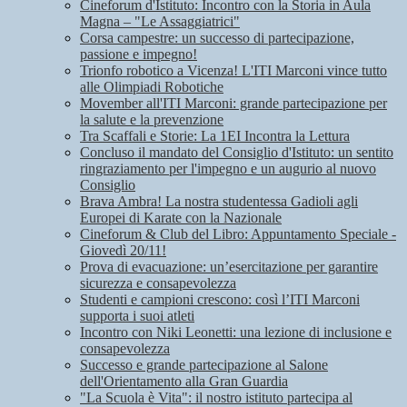
Cineforum d'Istituto: Incontro con la Storia in Aula
Magna – "Le Assaggiatrici"
Corsa campestre: un successo di partecipazione,
passione e impegno!
Trionfo robotico a Vicenza! L'ITI Marconi vince tutto
alle Olimpiadi Robotiche
Movember all'ITI Marconi: grande partecipazione per
la salute e la prevenzione
Tra Scaffali e Storie: La 1EI Incontra la Lettura
Concluso il mandato del Consiglio d'Istituto: un sentito
ringraziamento per l'impegno e un augurio al nuovo
Consiglio
Brava Ambra! La nostra studentessa Gadioli agli
Europei di Karate con la Nazionale
Cineforum & Club del Libro: Appuntamento Speciale -
Giovedì 20/11!
Prova di evacuazione: un’esercitazione per garantire
sicurezza e consapevolezza
Studenti e campioni crescono: così l’ITI Marconi
supporta i suoi atleti
Incontro con Niki Leonetti: una lezione di inclusione e
consapevolezza
Successo e grande partecipazione al Salone
dell'Orientamento alla Gran Guardia
"La Scuola è Vita": il nostro istituto partecipa al