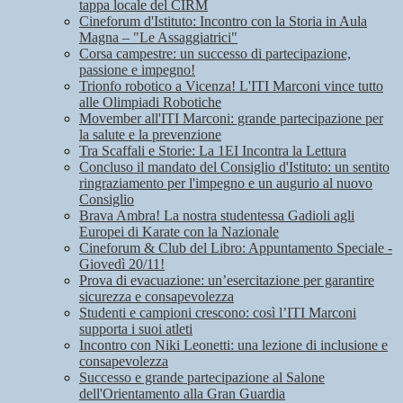
tappa locale del CIRM
Cineforum d'Istituto: Incontro con la Storia in Aula
Magna – "Le Assaggiatrici"
Corsa campestre: un successo di partecipazione,
passione e impegno!
Trionfo robotico a Vicenza! L'ITI Marconi vince tutto
alle Olimpiadi Robotiche
Movember all'ITI Marconi: grande partecipazione per
la salute e la prevenzione
Tra Scaffali e Storie: La 1EI Incontra la Lettura
Concluso il mandato del Consiglio d'Istituto: un sentito
ringraziamento per l'impegno e un augurio al nuovo
Consiglio
Brava Ambra! La nostra studentessa Gadioli agli
Europei di Karate con la Nazionale
Cineforum & Club del Libro: Appuntamento Speciale -
Giovedì 20/11!
Prova di evacuazione: un’esercitazione per garantire
sicurezza e consapevolezza
Studenti e campioni crescono: così l’ITI Marconi
supporta i suoi atleti
Incontro con Niki Leonetti: una lezione di inclusione e
consapevolezza
Successo e grande partecipazione al Salone
dell'Orientamento alla Gran Guardia