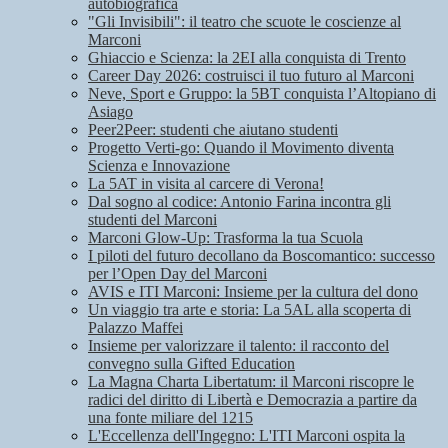
autobiografica
"Gli Invisibili": il teatro che scuote le coscienze al
Marconi
Ghiaccio e Scienza: la 2EI alla conquista di Trento
Career Day 2026: costruisci il tuo futuro al Marconi
Neve, Sport e Gruppo: la 5BT conquista l’Altopiano di
Asiago
Peer2Peer: studenti che aiutano studenti
Progetto Verti-go: Quando il Movimento diventa
Scienza e Innovazione
La 5AT in visita al carcere di Verona!
Dal sogno al codice: Antonio Farina incontra gli
studenti del Marconi
Marconi Glow-Up: Trasforma la tua Scuola
I piloti del futuro decollano da Boscomantico: successo
per l’Open Day del Marconi
AVIS e ITI Marconi: Insieme per la cultura del dono
Un viaggio tra arte e storia: La 5AL alla scoperta di
Palazzo Maffei
Insieme per valorizzare il talento: il racconto del
convegno sulla Gifted Education
La Magna Charta Libertatum: il Marconi riscopre le
radici del diritto di Libertà e Democrazia a partire da
una fonte miliare del 1215
L'Eccellenza dell'Ingegno: L'ITI Marconi ospita la