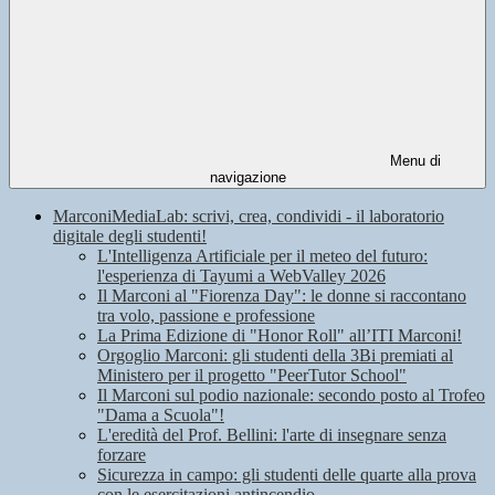
Menu di
navigazione
MarconiMediaLab: scrivi, crea, condividi - il laboratorio
digitale degli studenti!
L'Intelligenza Artificiale per il meteo del futuro:
l'esperienza di Tayumi a WebValley 2026
Il Marconi al "Fiorenza Day": le donne si raccontano
tra volo, passione e professione
La Prima Edizione di "Honor Roll" all’ITI Marconi!
Orgoglio Marconi: gli studenti della 3Bi premiati al
Ministero per il progetto "PeerTutor School"
Il Marconi sul podio nazionale: secondo posto al Trofeo
"Dama a Scuola"!
L'eredità del Prof. Bellini: l'arte di insegnare senza
forzare
Sicurezza in campo: gli studenti delle quarte alla prova
con le esercitazioni antincendio