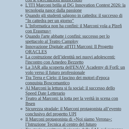
L'ITI Marconi brilla al DG Innovation Contest 2026: la
tecnologia nasce dalla passione
Quando gli studenti salgono in cattedra: il successo di
"In cattedra per un giorno"
L’Informatica non ha confini: il Marconi vola a Plzeň
con Erasmus+
Quando l'arte abbatte i confini: successo per lo
spettacolo al Teatro Camploy
Innovazione Digitale all'ITI Marconi: Il Progetto
ORACLES
La costruzione dell’identità nei nuovi adolescenti:
l'incontro con Amedeo Bezzetto
La 3AR alla scoperta dell'ENAV Academy di Forlì: un
volo verso il futuro professionale
Tra Terra e Cielo: il fascino dei motori d'epoca
conquista Boscomantico
Al Marconi la lettura si fa social: il successo dello
Speed Date Letterario
Teatro al Marconi: la lotta per la verità in scena con
Ibsen
Sicurezza stradale: il Marconi protagonista all’evento
conclusivo del progetto UPI
Il Marconi protagonista di «Noi siamo Verona»:
l’Istruzione Tecnica al centro del futuro