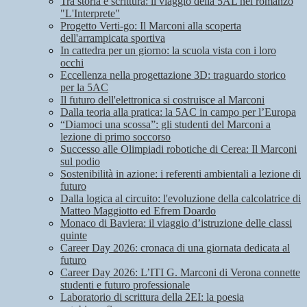
Tra storia e scrittura: il viaggio della 5AL nel romanzo
"L'Interprete"
Progetto Verti-go: Il Marconi alla scoperta
dell'arrampicata sportiva
In cattedra per un giorno: la scuola vista con i loro
occhi
Eccellenza nella progettazione 3D: traguardo storico
per la 5AC
Il futuro dell'elettronica si costruisce al Marconi
Dalla teoria alla pratica: la 5AC in campo per l’Europa
“Diamoci una scossa”: gli studenti del Marconi a
lezione di primo soccorso
Successo alle Olimpiadi robotiche di Cerea: Il Marconi
sul podio
Sostenibilità in azione: i referenti ambientali a lezione di
futuro
Dalla logica al circuito: l'evoluzione della calcolatrice di
Matteo Maggiotto ed Efrem Doardo
Monaco di Baviera: il viaggio d’istruzione delle classi
quinte
Career Day 2026: cronaca di una giornata dedicata al
futuro
Career Day 2026: L’ITI G. Marconi di Verona connette
studenti e futuro professionale
Laboratorio di scrittura della 2EI: la poesia