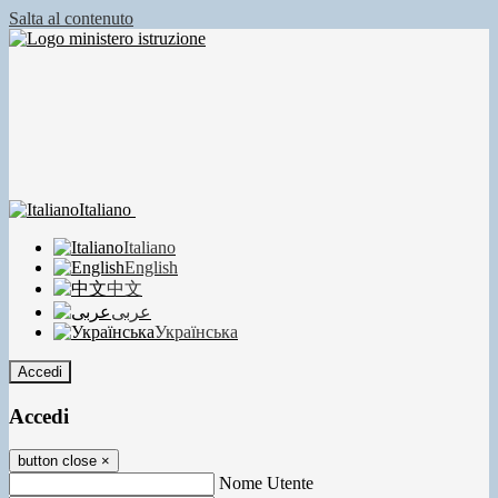
Salta al contenuto
Italiano
Italiano
English
中文
عربى
Українська
Accedi
Accedi
button close
×
Nome Utente