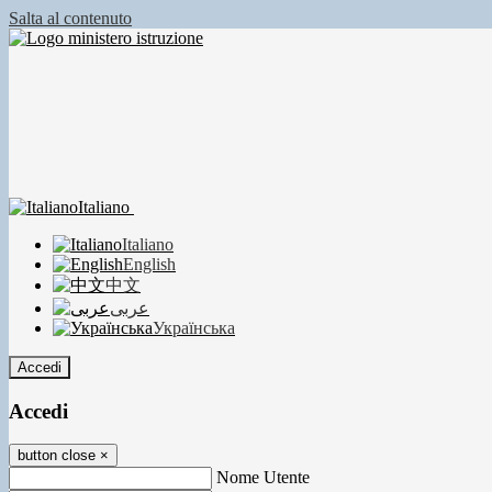
Salta al contenuto
Italiano
Italiano
English
中文
عربى
Українська
Accedi
Accedi
button close
×
Nome Utente