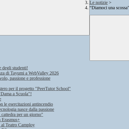
Le notizie
>
“Diamoci una scossa”:
e degli studenti!
rienza di Tayumi a WebValley 2026
volo, passione e professione
stero per il progetto "PeerTutor School"
 "Dama a Scuola"!
e
on le esercitazioni antincendio
ecnologia nasce dalla passione
n cattedra per un giorno"
on Erasmus+
lo al Teatro Camploy