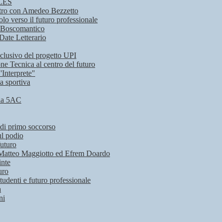
CLES
contro con Amedeo Bezzetto
o verso il futuro professionale
ta Boscomantico
 Date Letterario
nclusivo del progetto UPI
ne Tecnica al centro del futuro
'Interprete"
a sportiva
 la 5AC
 di primo soccorso
ul podio
futuro
 di Matteo Maggiotto ed Efrem Doardo
inte
uro
udenti e futuro professionale
a
ni