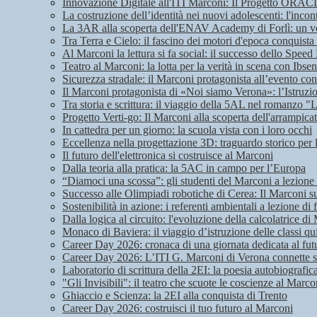
Innovazione Digitale all'ITI Marconi: Il Progetto ORA
La costruzione dell’identità nei nuovi adolescenti: l'in
La 3AR alla scoperta dell'ENAV Academy di Forlì: un vol
Tra Terra e Cielo: il fascino dei motori d'epoca conquis
Al Marconi la lettura si fa social: il successo dello Speed
Teatro al Marconi: la lotta per la verità in scena con Ibsen
Sicurezza stradale: il Marconi protagonista all’evento co
Il Marconi protagonista di «Noi siamo Verona»: l’Istruzio
Tra storia e scrittura: il viaggio della 5AL nel romanzo "L
Progetto Verti-go: Il Marconi alla scoperta dell'arrampicat
In cattedra per un giorno: la scuola vista con i loro occhi
Eccellenza nella progettazione 3D: traguardo storico per
Il futuro dell'elettronica si costruisce al Marconi
Dalla teoria alla pratica: la 5AC in campo per l’Europa
“Diamoci una scossa”: gli studenti del Marconi a lezione
Successo alle Olimpiadi robotiche di Cerea: Il Marconi s
Sostenibilità in azione: i referenti ambientali a lezione di 
Dalla logica al circuito: l'evoluzione della calcolatrice
Monaco di Baviera: il viaggio d’istruzione delle classi qu
Career Day 2026: cronaca di una giornata dedicata al fut
Career Day 2026: L’ITI G. Marconi di Verona connette st
Laboratorio di scrittura della 2EI: la poesia autobiografic
"Gli Invisibili": il teatro che scuote le coscienze al Marco
Ghiaccio e Scienza: la 2EI alla conquista di Trento
Career Day 2026: costruisci il tuo futuro al Marconi