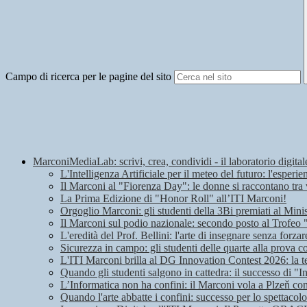
Campo di ricerca per le pagine del sito
MarconiMediaLab: scrivi, crea, condividi - il laboratorio digital
L'Intelligenza Artificiale per il meteo del futuro: l'espe
Il Marconi al "Fiorenza Day": le donne si raccontano tra 
La Prima Edizione di "Honor Roll" all’ITI Marconi!
Orgoglio Marconi: gli studenti della 3Bi premiati al Mini
Il Marconi sul podio nazionale: secondo posto al Trofeo
L'eredità del Prof. Bellini: l'arte di insegnare senza forzar
Sicurezza in campo: gli studenti delle quarte alla prova c
L'ITI Marconi brilla al DG Innovation Contest 2026: la t
Quando gli studenti salgono in cattedra: il successo di "I
L’Informatica non ha confini: il Marconi vola a Plzeň c
Quando l'arte abbatte i confini: successo per lo spettaco