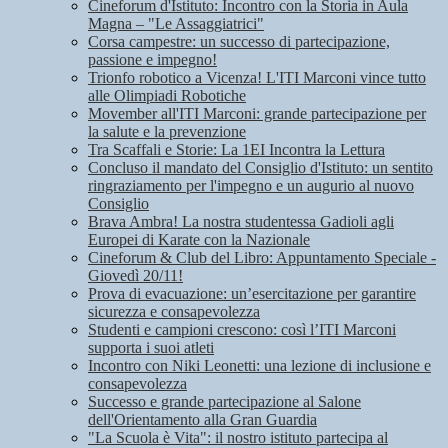
Cineforum d'Istituto: Incontro con la Storia in Aula
Magna – "Le Assaggiatrici"
Corsa campestre: un successo di partecipazione,
passione e impegno!
Trionfo robotico a Vicenza! L'ITI Marconi vince tutto
alle Olimpiadi Robotiche
Movember all'ITI Marconi: grande partecipazione per
la salute e la prevenzione
Tra Scaffali e Storie: La 1EI Incontra la Lettura
Concluso il mandato del Consiglio d'Istituto: un sentito
ringraziamento per l'impegno e un augurio al nuovo
Consiglio
Brava Ambra! La nostra studentessa Gadioli agli
Europei di Karate con la Nazionale
Cineforum & Club del Libro: Appuntamento Speciale -
Giovedì 20/11!
Prova di evacuazione: un’esercitazione per garantire
sicurezza e consapevolezza
Studenti e campioni crescono: così l’ITI Marconi
supporta i suoi atleti
Incontro con Niki Leonetti: una lezione di inclusione e
consapevolezza
Successo e grande partecipazione al Salone
dell'Orientamento alla Gran Guardia
"La Scuola è Vita": il nostro istituto partecipa al