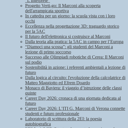
"L'Interprete"
Progetto Verti-go: Il Marconi alla scoperta
dell'arrampicata sportiva
In cattedra per un giorno: la scuola vista con i loro
occhi
Eccellenza nella progettazione 3D: traguardo storico
per la 5AC
Il futuro dell'elettronica si costruisce al Marconi
Dalla teoria alla pratica: la 5AC in campo per l’Europa
“Diamoci una scossa”: gli studenti del Marconi a
lezione di primo soccorso
Successo alle Olimpiadi robotiche di Cerea: Il Marconi
sul podio
Sostenibilità in azione: i referenti ambientali a lezione di
futuro
Dalla logica al circuito: l'evoluzione della calcolatrice di
Matteo Maggiotto ed Efrem Doardo
Monaco di Baviera: il viaggio d’istruzione delle classi
quinte
Career Day 2026: cronaca di una giornata dedicata al
futuro
Career Day 2026: L’ITI G. Marconi di Verona connette
studenti e futuro professionale
Laboratorio di scrittura della 2EI: la poesia
autobiografica