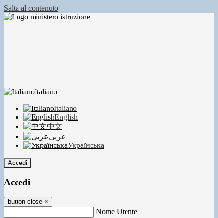
Salta al contenuto
Italiano
Italiano
English
中文
عربى
Українська
Accedi
Accedi
button close
×
Nome Utente