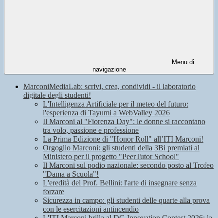
Menu di
navigazione
MarconiMediaLab: scrivi, crea, condividi - il laboratorio
digitale degli studenti!
L'Intelligenza Artificiale per il meteo del futuro:
l'esperienza di Tayumi a WebValley 2026
Il Marconi al "Fiorenza Day": le donne si raccontano
tra volo, passione e professione
La Prima Edizione di "Honor Roll" all’ITI Marconi!
Orgoglio Marconi: gli studenti della 3Bi premiati al
Ministero per il progetto "PeerTutor School"
Il Marconi sul podio nazionale: secondo posto al Trofeo
"Dama a Scuola"!
L'eredità del Prof. Bellini: l'arte di insegnare senza
forzare
Sicurezza in campo: gli studenti delle quarte alla prova
con le esercitazioni antincendio
L'ITI Marconi brilla al DG Innovation Contest 2026: la