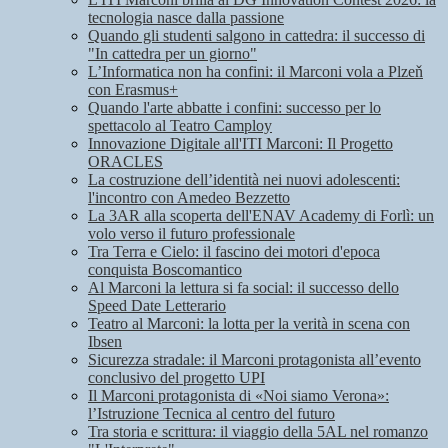
tecnologia nasce dalla passione
Quando gli studenti salgono in cattedra: il successo di
"In cattedra per un giorno"
L’Informatica non ha confini: il Marconi vola a Plzeň
con Erasmus+
Quando l'arte abbatte i confini: successo per lo
spettacolo al Teatro Camploy
Innovazione Digitale all'ITI Marconi: Il Progetto
ORACLES
La costruzione dell’identità nei nuovi adolescenti:
l'incontro con Amedeo Bezzetto
La 3AR alla scoperta dell'ENAV Academy di Forlì: un
volo verso il futuro professionale
Tra Terra e Cielo: il fascino dei motori d'epoca
conquista Boscomantico
Al Marconi la lettura si fa social: il successo dello
Speed Date Letterario
Teatro al Marconi: la lotta per la verità in scena con
Ibsen
Sicurezza stradale: il Marconi protagonista all’evento
conclusivo del progetto UPI
Il Marconi protagonista di «Noi siamo Verona»:
l’Istruzione Tecnica al centro del futuro
Tra storia e scrittura: il viaggio della 5AL nel romanzo