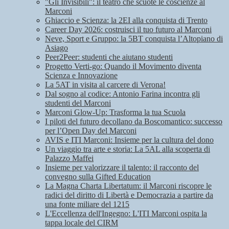
"Gli Invisibili": il teatro che scuote le coscienze al
Marconi
Ghiaccio e Scienza: la 2EI alla conquista di Trento
Career Day 2026: costruisci il tuo futuro al Marconi
Neve, Sport e Gruppo: la 5BT conquista l’Altopiano di
Asiago
Peer2Peer: studenti che aiutano studenti
Progetto Verti-go: Quando il Movimento diventa
Scienza e Innovazione
La 5AT in visita al carcere di Verona!
Dal sogno al codice: Antonio Farina incontra gli
studenti del Marconi
Marconi Glow-Up: Trasforma la tua Scuola
I piloti del futuro decollano da Boscomantico: successo
per l’Open Day del Marconi
AVIS e ITI Marconi: Insieme per la cultura del dono
Un viaggio tra arte e storia: La 5AL alla scoperta di
Palazzo Maffei
Insieme per valorizzare il talento: il racconto del
convegno sulla Gifted Education
La Magna Charta Libertatum: il Marconi riscopre le
radici del diritto di Libertà e Democrazia a partire da
una fonte miliare del 1215
L'Eccellenza dell'Ingegno: L'ITI Marconi ospita la
tappa locale del CIRM