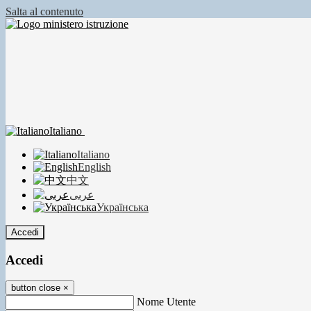
Salta al contenuto
Italiano
Italiano
English
中文
عربى
Українська
Accedi
Accedi
button close
×
Nome Utente