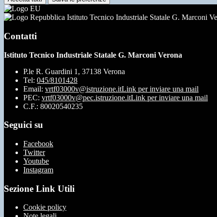
Istituto Tecnico Industriale Statale G. Marconi V
Contatti
Istituto Tecnico Industriale Statale G. Marconi Verona
P.le R. Guardini 1, 37138 Verona
Tel:
045/8101428
Email:
vrtf03000v@istruzione.it
Link per inviare una mail
PEC:
vrtf03000v@pec.istruzione.it
Link per inviare una mail
C.F.: 80020540235
Seguici su
Facebook
Twitter
Youtube
Instagram
Sezione Link Utili
Cookie policy
Note legali