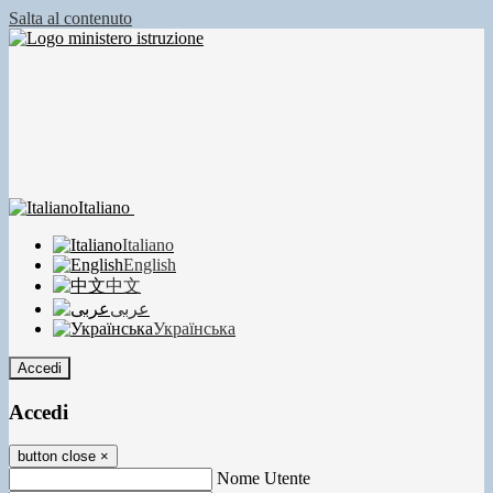
Salta al contenuto
Italiano
Italiano
English
中文
عربى
Українська
Accedi
Accedi
button close
×
Nome Utente