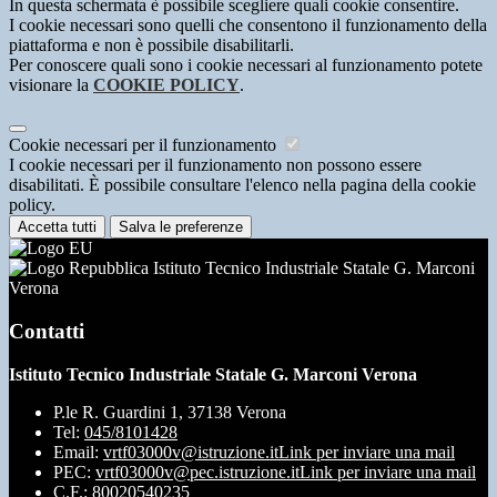
In questa schermata è possibile scegliere quali cookie consentire.
I cookie necessari sono quelli che consentono il funzionamento della
piattaforma e non è possibile disabilitarli.
Per conoscere quali sono i cookie necessari al funzionamento potete
visionare la
COOKIE POLICY
.
Cookie necessari per il funzionamento
I cookie necessari per il funzionamento non possono essere
disabilitati. È possibile consultare l'elenco nella pagina della cookie
policy.
Accetta tutti
Salva le preferenze
Istituto Tecnico Industriale Statale G. Marconi
Verona
Contatti
Istituto Tecnico Industriale Statale G. Marconi Verona
P.le R. Guardini 1, 37138 Verona
Tel:
045/8101428
Email:
vrtf03000v@istruzione.it
Link per inviare una mail
PEC:
vrtf03000v@pec.istruzione.it
Link per inviare una mail
C.F.: 80020540235