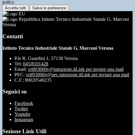
policy.
Accetta tutti
Salva le preferenze
Istituto Tecnico Industriale Statale G. Marconi
Verona
Contatti
Istituto Tecnico Industriale Statale G. Marconi Verona
P.le R. Guardini 1, 37138 Verona
Tel:
045/8101428
Email:
vrtf03000v@istruzione.it
Link per inviare una mail
PEC:
vrtf03000v@pec.istruzione.it
Link per inviare una mail
C.F.: 80020540235
Seguici su
Facebook
Twitter
Youtube
Instagram
Sezione Link Utili