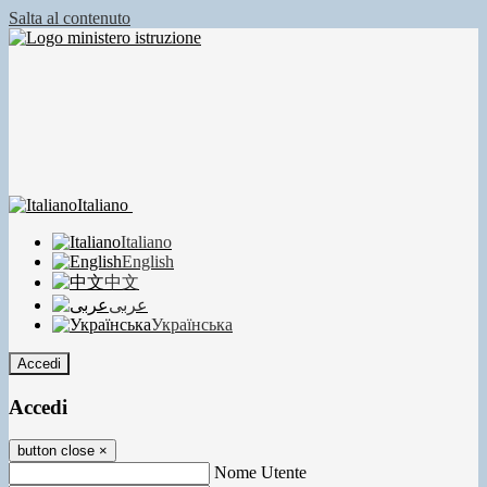
Salta al contenuto
Italiano
Italiano
English
中文
عربى
Українська
Accedi
Accedi
button close
×
Nome Utente