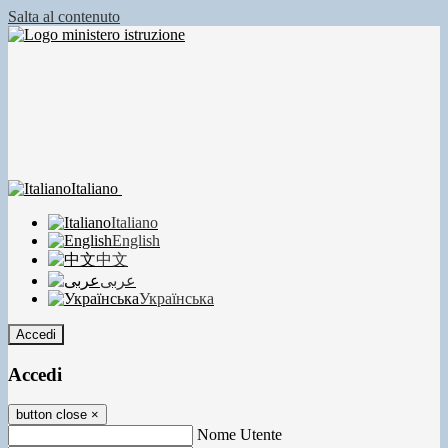
Salta al contenuto
Italiano
Italiano
English
中文
عربى
Українська
Accedi
Accedi
button close
×
Nome Utente