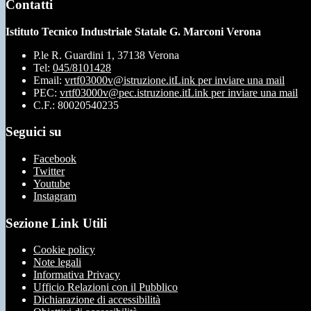
Contatti
Istituto Tecnico Industriale Statale G. Marconi Verona
P.le R. Guardini 1, 37138 Verona
Tel:
045/8101428
Email:
vrtf03000v@istruzione.it
Link per inviare una mail
PEC:
vrtf03000v@pec.istruzione.it
Link per inviare una mail
C.F.: 80020540235
Seguici su
Facebook
Twitter
Youtube
Instagram
Sezione Link Utili
Cookie policy
Note legali
Informativa Privacy
Ufficio Relazioni con il Pubblico
Dichiarazione di accessibilità