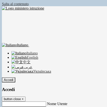
Salta al contenuto
Italiano
Italiano
English
中文
عربى
Українська
Accedi
Accedi
button close
×
Nome Utente