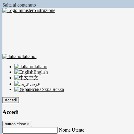
Salta al contenuto
Italiano
Italiano
English
中文
عربى
Українська
Accedi
Accedi
button close
×
Nome Utente