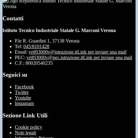
Istituto Tecnico Industriale Statale G. Marconi
Verona
Contatti
Istituto Tecnico Industriale Statale G. Marconi Verona
P.le R. Guardini 1, 37138 Verona
Tel:
045/8101428
Email:
vrtf03000v@istruzione.it
Link per inviare una mail
PEC:
vrtf03000v@pec.istruzione.it
Link per inviare una mail
C.F.: 80020540235
Seguici su
Facebook
Twitter
Youtube
Instagram
Sezione Link Utili
Cookie policy
Note legali