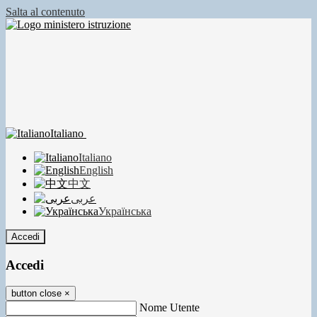
Salta al contenuto
Italiano
Italiano
English
中文
عربى
Українська
Accedi
Accedi
button close
×
Nome Utente