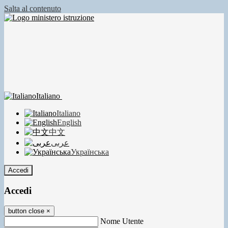
Salta al contenuto
Italiano
Italiano
English
中文
عربى
Українська
Accedi
Accedi
button close
×
Nome Utente