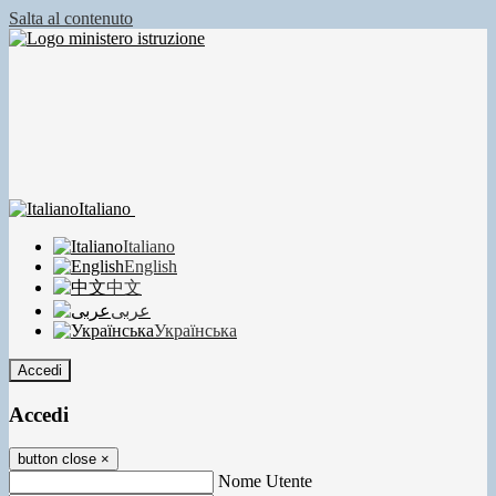
Salta al contenuto
Italiano
Italiano
English
中文
عربى
Українська
Accedi
Accedi
button close
×
Nome Utente