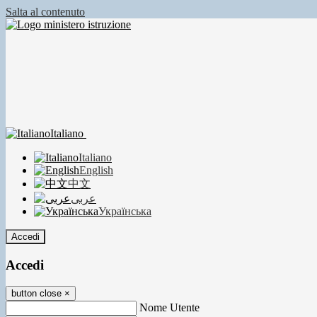
Salta al contenuto
Italiano
Italiano
English
中文
عربى
Українська
Accedi
Accedi
button close
×
Nome Utente