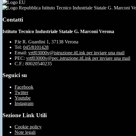
Istituto Tecnico Industriale Statale G. Marconi V
Contatti
Istituto Tecnico Industriale Statale G. Marconi Verona
P.le R. Guardini 1, 37138 Verona
Tel:
045/8101428
Email:
vrtf03000v@istruzione.it
Link per inviare una mail
PEC:
vrtf03000v@pec.istruzione.it
Link per inviare una mail
C.F.: 80020540235
Seguici su
Facebook
Twitter
Youtube
Instagram
Sezione Link Utili
Cookie policy
Note legali