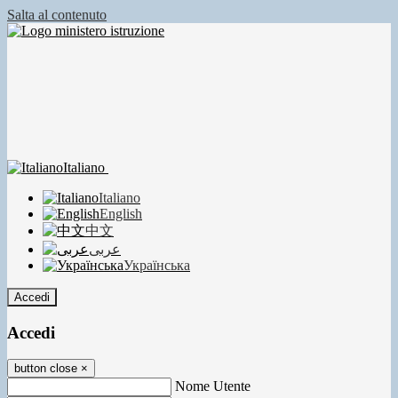
Salta al contenuto
Italiano
Italiano
English
中文
عربى
Українська
Accedi
Accedi
button close
×
Nome Utente