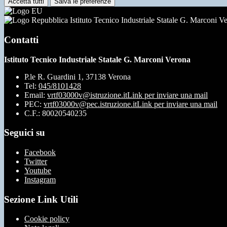
Accetta tutti
Salva le preferenze
Istituto Tecnico Industriale Statale G. Marconi V
Contatti
Istituto Tecnico Industriale Statale G. Marconi Verona
P.le R. Guardini 1, 37138 Verona
Tel:
045/8101428
Email:
vrtf03000v@istruzione.it
Link per inviare una mail
PEC:
vrtf03000v@pec.istruzione.it
Link per inviare una mail
C.F.: 80020540235
Seguici su
Facebook
Twitter
Youtube
Instagram
Sezione Link Utili
Cookie policy