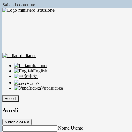
Salta al contenuto
Italiano
Italiano
English
中文
عربى
Українська
Accedi
Accedi
button close
×
Nome Utente