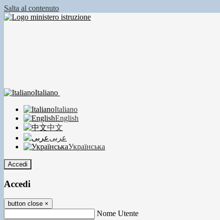
Salta al contenuto
Italiano
Italiano
English
中文
عربى
Українська
Accedi
Accedi
button close
×
Nome Utente