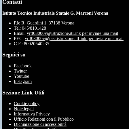
Contatti
Istituto Tecnico Industriale Statale G. Marconi Verona
P.le R. Guardini 1, 37138 Verona
Tel:
045/8101428
Email:
vrtf03000v@istruzione.it
Link per inviare una mail
PEC:
vrtf03000v@pec.istruzione.it
Link per inviare una mail
C.F.: 80020540235
Seguici su
Facebook
Twitter
Youtube
Instagram
Sezione Link Utili
Cookie policy
Note legali
Informativa Privacy
Ufficio Relazioni con il Pubblico
Dichiarazione di accessibilità