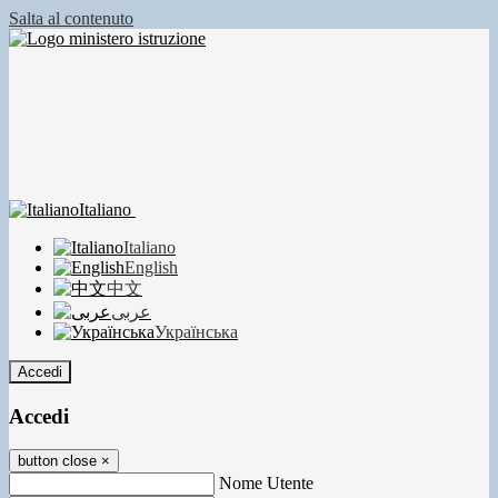
Salta al contenuto
Italiano
Italiano
English
中文
عربى
Українська
Accedi
Accedi
button close
×
Nome Utente