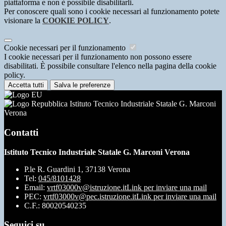
piattaforma e non è possibile disabilitarli.
Per conoscere quali sono i cookie necessari al funzionamento potete
visionare la
COOKIE POLICY
.
Cookie necessari per il funzionamento
I cookie necessari per il funzionamento non possono essere
disabilitati. È possibile consultare l'elenco nella pagina della cookie
policy.
Accetta tutti
Salva le preferenze
Istituto Tecnico Industriale Statale G. Marconi
Verona
Contatti
Istituto Tecnico Industriale Statale G. Marconi Verona
P.le R. Guardini 1, 37138 Verona
Tel:
045/8101428
Email:
vrtf03000v@istruzione.it
Link per inviare una mail
PEC:
vrtf03000v@pec.istruzione.it
Link per inviare una mail
C.F.: 80020540235
Seguici su