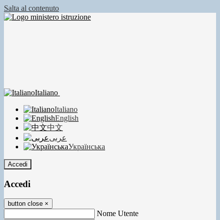
Salta al contenuto
Italiano
Italiano
English
中文
عربى
Українська
Accedi
Accedi
button close
×
Nome Utente