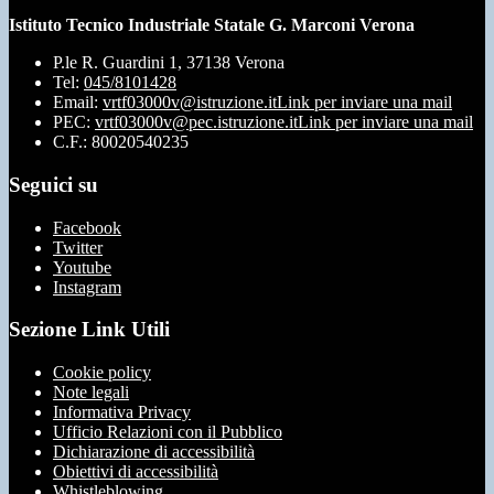
Istituto Tecnico Industriale Statale G. Marconi Verona
P.le R. Guardini 1, 37138 Verona
Tel:
045/8101428
Email:
vrtf03000v@istruzione.it
Link per inviare una mail
PEC:
vrtf03000v@pec.istruzione.it
Link per inviare una mail
C.F.: 80020540235
Seguici su
Facebook
Twitter
Youtube
Instagram
Sezione Link Utili
Cookie policy
Note legali
Informativa Privacy
Ufficio Relazioni con il Pubblico
Dichiarazione di accessibilità
Obiettivi di accessibilità
Whistleblowing