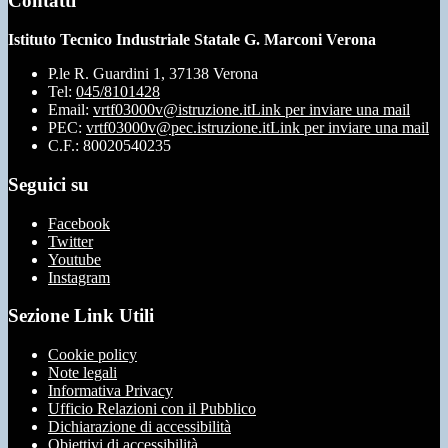
Contatti
Istituto Tecnico Industriale Statale G. Marconi Verona
P.le R. Guardini 1, 37138 Verona
Tel:
045/8101428
Email:
vrtf03000v@istruzione.it
Link per inviare una mail
PEC:
vrtf03000v@pec.istruzione.it
Link per inviare una mail
C.F.: 80020540235
Seguici su
Facebook
Twitter
Youtube
Instagram
Sezione Link Utili
Cookie policy
Note legali
Informativa Privacy
Ufficio Relazioni con il Pubblico
Dichiarazione di accessibilità
Obiettivi di accessibilità