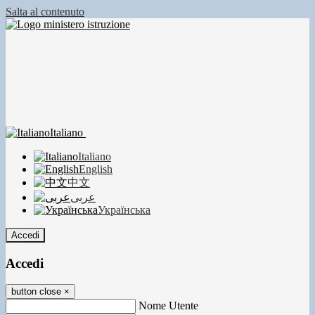
Salta al contenuto
Italiano
Italiano
English
中文
عربى
Українська
Accedi
Accedi
button close
×
Nome Utente