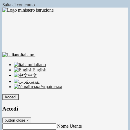
Salta al contenuto
Italiano
Italiano
English
中文
عربى
Українська
Accedi
Accedi
button close
×
Nome Utente