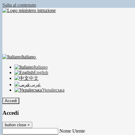
Salta al contenuto
Italiano
Italiano
English
中文
عربى
Українська
Accedi
Accedi
button close
×
Nome Utente