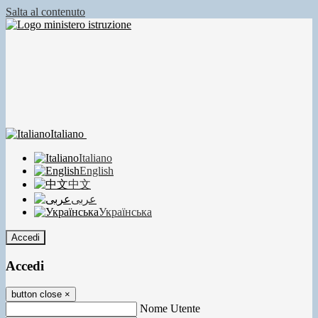
Salta al contenuto
Italiano
Italiano
English
中文
عربى
Українська
Accedi
Accedi
button close
×
Nome Utente