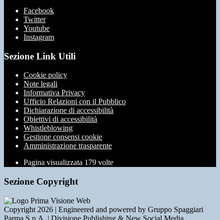
Facebook
Twitter
Youtube
Instagram
Sezione Link Utili
Cookie policy
Note legali
Informativa Privacy
Ufficio Relazioni con il Pubblico
Dichiarazione di accessibilità
Obiettivi di accessibilità
Whistleblowing
Gestione consensi cookie
Amministrazione trasparente
Pagina visualizzata
179
volte
Sezione Copyright
Copyright 2026 | Engineered and powered by Gruppo Spaggiari
Parma S.p.A. | Divisione Publishing & New Social Media