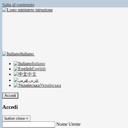
Salta al contenuto
Italiano
Italiano
English
中文
عربى
Українська
Accedi
Accedi
button close
×
Nome Utente