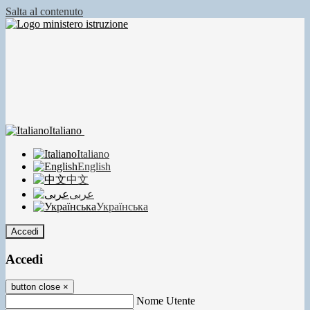
Salta al contenuto
Italiano
Italiano
English
中文
عربى
Українська
Accedi
Accedi
button close
×
Nome Utente