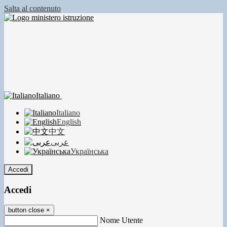
Salta al contenuto
Italiano
Italiano
English
中文
عربى
Українська
Accedi
Accedi
button close
×
Nome Utente