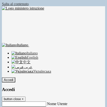
Salta al contenuto
Italiano
Italiano
English
中文
عربى
Українська
Accedi
Accedi
button close
×
Nome Utente